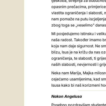
tjeskoba, strepnja za budućnost
opasnim prečacima, primjerice, 
vlastita ograničenja i slabosti
nam pomaže na putu iscjeljenja,
zbog toga se „veselimo" danas: 
Mi posjedujemo istinsku i veli
naša radost. Također imamo broj
koja nam daje sigurnost. Ne smi
blizu, Isus je na križu da nas oz
ograničenja, te slabosti, ti grij
naših slabosti, nevjernosti i g
Neka nam Marija, Majka milosrđ
osjećamo usamljenima, kad smo
Isusa kako bi naš korizmeni hod
Nakon Angelusa
Posebno pozdravljam studente i