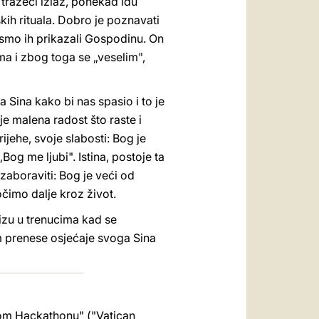
 tražeći izlaz, ponekad idu
kih rituala. Dobro je poznavati
bismo ih prikazali Gospodinu. On
ma i zbog toga se „veselim",
Sina kako bi nas spasio i to je
je malena radost što raste i
jehe, svoje slabosti: Bog je
„Bog me ljubi". Istina, postoje ta
o zaboraviti: Bog je veći od
čimo dalje kroz život.
izu u trenucima kad se
 prenese osjećaje svoga Sina
kom Hackathonu" ("Vatican