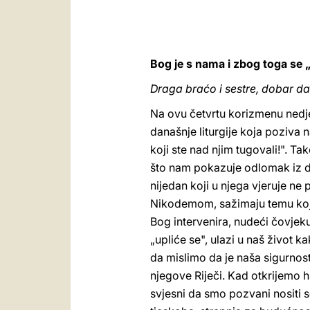
Bog je s nama i zbog toga se 
Draga braćo i sestre, dobar da
Na ovu četvrtu korizmenu nedjel
današnje liturgije koja poziva n
koji ste nad njim tugovali!". Ta
što nam pokazuje odlomak iz da
nijedan koji u njega vjeruje ne 
Nikodemom, sažimaju temu koja 
Bog intervenira, nudeći čovjeku
„upliće se", ulazi u naš život k
da mislimo da je naša sigurno
njegove Riječi. Kad otkrijemo h
svjesni da smo pozvani nositi