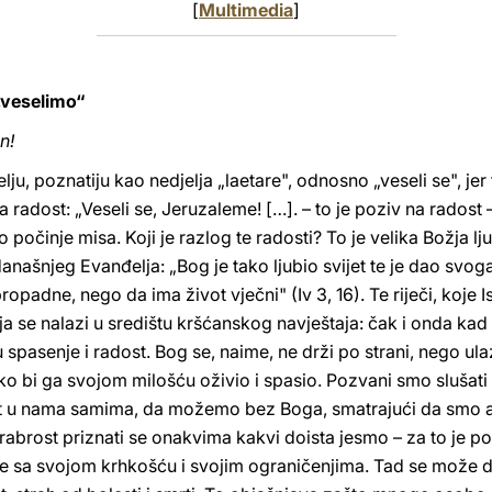
[
Multimedia
]
„veselimo“
n!
ju, poznatiju kao nedjelja „laetare", odnosno „veseli se", jer
a radost: „Veseli se, Jeruzaleme! […]. – to je poziv na radost –
ko počinje misa. Koji je razlog te radosti? To je velika Božja
našnjeg Evanđelja: „Bog je tako ljubio svijet te je dao svo
propadne, nego da ima život vječni" (Iv 3, 16). Te riječi, koje
se nalazi u središtu kršćanskog navještaja: čak i onda kad 
 spasenje i radost. Bog se, naime, ne drži po strani, nego ula
ako bi ga svojom milošću oživio i spasio. Pozvani smo slušati 
st u nama samima, da možemo bez Boga, smatrajući da smo a
rabrost priznati se onakvima kakvi doista jesmo – za to je p
 se sa svojom krhkošću i svojim ograničenjima. Tad se može