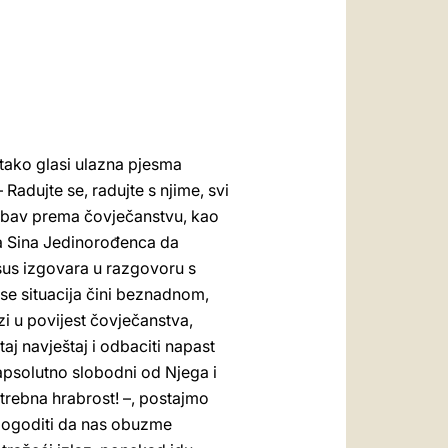
العربيّة
中文
LATINE
 tako glasi ulazna pjesma
 Radujte se, radujte s njime, svi
 ljubav prema čovječanstvu, kao
ga Sina Jedinorođenca da
 Isus izgovara u razgovoru s
se situacija čini beznadnom,
zi u povijest čovječanstva,
taj navještaj i odbaciti napast
psolutno slobodni od Njega i
otrebna hrabrost! –, postajmo
 dogoditi da nas obuzme