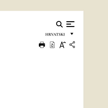
HRVATSKI
FRANÇAIS
ENGLISH
ITALIANO
PORTUGUÊS
ESPAÑOL
DEUTSCH
POLSKI