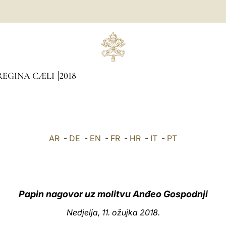
REGINA CÆLI
2018
AR
-
DE
-
EN
-
FR
-
HR
-
IT
-
PT
Papin nagovor uz molitvu Anđeo Gospodnji
Nedjelja, 11. ožujka 2018.