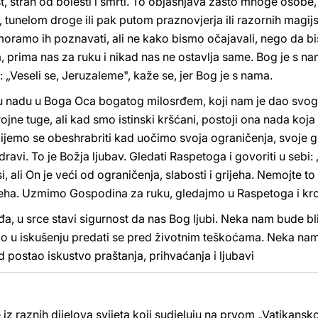
, strah od bolesti i smrti. To objašnjava zašto mnoge osobe,
tunelom droge ili pak putom praznovjerja ili razornih magijs
, moramo ih poznavati, ali ne kako bismo očajavali, nego da 
 prima nas za ruku i nikad nas ne ostavlja same. Bog je s na
„Veseli se, Jeruzaleme", kaže se, jer Bog je s nama.
ku nadu u Boga Oca bogatog milosrđem, koji nam je dao svoga 
ne tuge, ali kad smo istinski kršćani, postoji ona nada koja 
jemo se obeshrabriti kad uočimo svoja ograničenja, svoje gri
dravi. To je Božja ljubav. Gledati Raspetoga i govoriti u sebi: 
esi, ali On je veći od ograničenja, slabosti i grijeha. Nemojte t
rijeha. Uzmimo Gospodina za ruku, gledajmo u Raspetoga i kro
a, u srce stavi sigurnost da nas Bog ljubi. Neka nam bude bl
 u iskušenju predati se pred životnim teškoćama. Neka nam
 postao iskustvo praštanja, prihvaćanja i ljubavi
z raznih dijelova svijeta koji sudjeluju na prvom „Vatikans