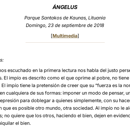
ÁNGELUS
Parque Santakos de Kaunas, Lituania
Domingo, 23 de septiembre de 2018
[
Multimedia
]
s:
emos escuchado en la primera lectura nos habla del justo per
s. El impío es descrito como el que oprime al pobre, no tiene
. El impío tiene la pretensión de creer que su “fuerza es la no
za en cualquiera de sus formas: imponer un modo de pensar, u
 represión para doblegar a quienes simplemente, con su hacer
n que es posible otro mundo, otra sociedad. Al impío no le a
s; no quiere que los otros, haciendo el bien, dejen en eviden
iquilar el bien.