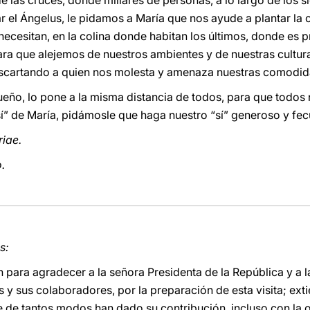
de las cruces, donde millares de personas, a lo largo de los s
zar el Ángelus, le pidamos a María que nos ayude a plantar la 
necesitan, en la colina donde habitan los últimos, donde es p
para que alejemos de nuestros ambientes y de nuestras culturas
descartando a quien nos molesta y amenaza nuestras comodid
eño, lo pone a la misma distancia de todos, para que todos
“sí” de María, pidámosle que haga nuestro “sí” generoso y f
riae.
.
s:
para agradecer a la señora Presidenta de la República y a 
s y sus colaboradores, por la preparación de esta visita; ex
 de tantos modos han dado su contribución, incluso con la o