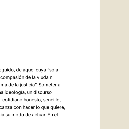
العربيّة
中文
LATINE
seguido, de aquel cuya “sola
 compasión de la viuda ni
rma de la justicia”. Someter a
na ideología, un discurso
 cotidiano honesto, sencillo,
lcanza con hacer lo que quiere,
cia su modo de actuar. En el