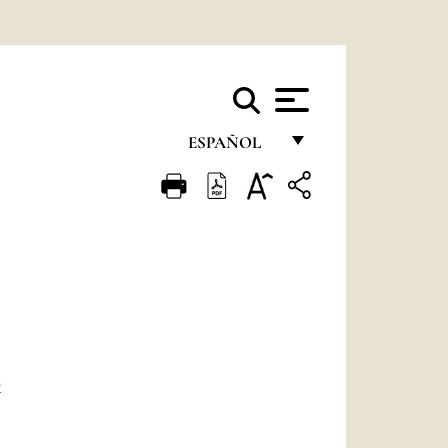
ESPAÑOL
FRANÇAIS
ENGLISH
ITALIANO
PORTUGUÊS
ESPAÑOL
DEUTSCH
O
POLSKI