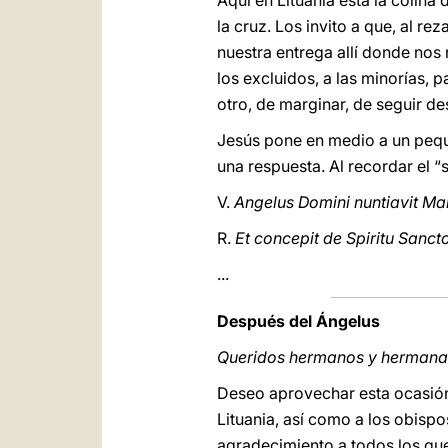
Aquí en Lituania está la colina 
la cruz. Los invito a que, al re
nuestra entrega allí donde nos 
los excluidos, a las minorías, 
otro, de marginar, de seguir 
Jesús pone en medio a un pequ
una respuesta. Al recordar el 
V.
Angelus Domini nuntiavit Ma
R.
Et concepit de Spiritu Sancto
...
Después del Ángelus
Queridos hermanos y hermana
Deseo aprovechar esta ocasión 
Lituania, así como a los obispo
agradecimiento a todos los que