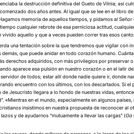
nciaba la destrucción definitiva del Gueto de Vilnia; así cu
omenzado dos años antes. Al igual que se lee en el libro de 
. Hagamos memoria de aquellos tiempos, y pidamos al Señor 
tiempo cualquier rebrote de esa perniciosa actitud, cualquie
 vivido aquello y que a veces pueden correr tras esos cantos
rda una tentación sobre la que tendremos que vigilar con ins
os demás, que puede anidar en todo corazón humano. Cuánta
ás derechos adquiridos, con más privilegios por preservar o 
ndo aparece esa pulsión en nuestro corazón o en el latir de
 servidor de todos; estar allí donde nadie quiere ir, donde na
nerando encuentro con los últimos, con los descartados. Si el 
de Jesucristo llegara a lo hondo de nuestras vidas, entonces 
ad”. «Mientras en el mundo, especialmente en algunos países
cristianos insistimos en nuestra propuesta de reconocer al ot
r lazos y de ayudarnos “mutuamente a llevar las cargas” (
Ga