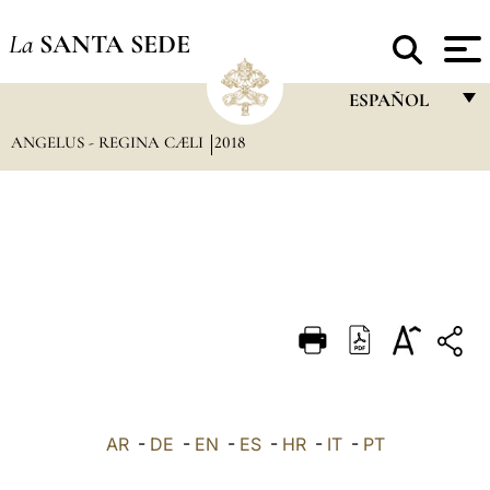
La
SANTA SEDE
ESPAÑOL
ANGELUS - REGINA CÆLI
2018
FRANÇAIS
ENGLISH
ITALIANO
PORTUGUÊS
ESPAÑOL
DEUTSCH
POLSKI
العربيّة
AR
-
DE
-
EN
-
ES
-
HR
-
IT
-
PT
中文