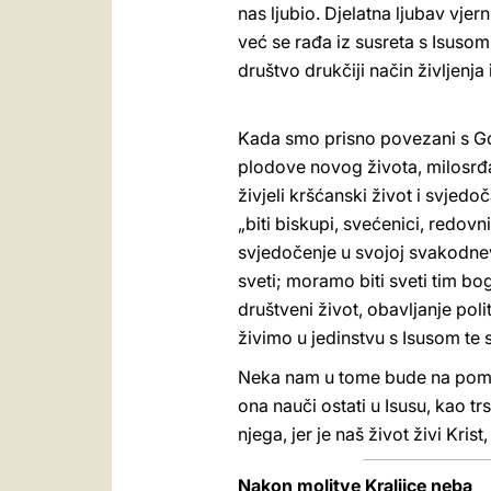
nas ljubio. Djelatna ljubav vjern
već se rađa iz susreta s Isusom 
društvo drukčiji način življenja
Kada smo prisno povezani s Go
plodove novog života, milosrđa,
živjeli kršćanski život i svjedo
„biti biskupi, svećenici, redovni
svjedočenje u svojoj svakodnevi
sveti; moramo biti sveti tim bo
društveni život, obavljanje polit
živimo u jedinstvu s Isusom te s
Neka nam u tome bude na pomoć
ona nauči ostati u Isusu, kao 
njega, jer je naš život živi Krist,
Nakon molitve Kraljice neba