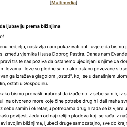
[
Multimedia
]
đa ljubavlju prema bližnjima
n!
enu nedjelju, nastavlja nam pokazivati put i uvjete da bismo 
os između vjernika i Isusa Dobrog Pastira. Danas nam Evanđelj
 pravi trs te nas poziva da ostanemo ujedinjeni s njime da 
svojim lozama i loze su plodne samo ako ostanu povezane s trs
 Ivan ga izražava glagolom „ostati", koji se u današnjem ulo
in, ostati u Gospodinu.
ko bismo pronašli hrabrost da izađemo iz sebe samih, iz svo
isnuli na otvoreno more koje čine potrebe drugih i dali maha
a iz sebe samih i okretanju potrebama drugih rađa se iz vjere
našu povijest. Jedan od najzrelijih plodova koji se rađa iz na
avi svojim bližnjima, ljubeći druge samozatajno, sve do krajnj