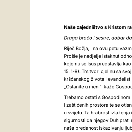
Naše zajedništvo s Kristom ra
Draga braćo i sestre, dobar da
Riječ Božja, i na ovu petu vazm
Prošle je nedjelje istaknut odn
kojemu se Isus predstavlja kao
15, 1-8). Trs tvori cjelinu sa 
kršćanskog života i evanđelist
„Ostanite u meni", kaže Gospod
Trebamo ostati s Gospodinom ka
i zaštićenih prostora te se ot
u svijetu. Ta hrabrost izlaženj
sigurnosti da njegov Duh prati 
naša predanost iskazivanju ljub