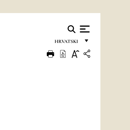
HRVATSKI
FRANÇAIS
ENGLISH
ITALIANO
PORTUGUÊS
ESPAÑOL
DEUTSCH
POLSKI