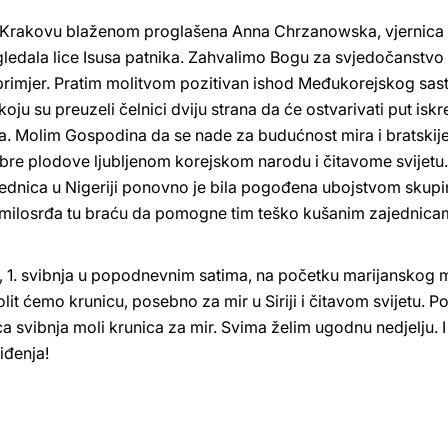
u Krakovu blaženom proglašena Anna Chrzanowska, vjernica lai
 gledala lice Isusa patnika. Zahvalimo Bogu za svjedočanstvo 
 primjer. Pratim molitvom pozitivan ishod Međukorejskog sa
oju su preuzeli čelnici dviju strana da će ostvarivati put isk
 Molim Gospodina da se nade za budućnost mira i bratskije pr
obre plodove ljubljenom korejskom narodu i čitavome svijetu.
ednica u Nigeriji ponovno je bila pogođena ubojstvom skupine
milosrđa tu braću da pomogne tim teško kušanim zajednica
a, 1. svibnja u popodnevnim satima, na početku marijanskog 
olit ćemo krunicu, posebno za mir u Siriji i čitavom svijetu. 
a svibnja moli krunica za mir. Svima želim ugodnu nedjelju. 
iđenja!