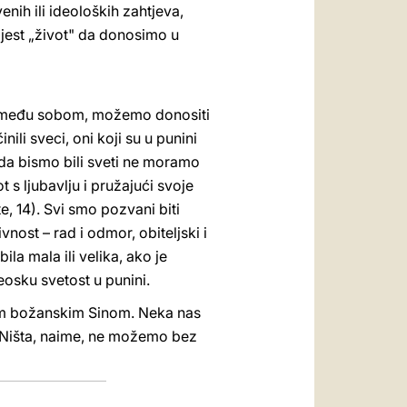
venih ili ideoloških zahtjeva,
o jest „život" da donosimo u
ni među sobom, možemo donositi
li sveci, oni koji su u punini
i da bismo bili sveti ne moramo
t s ljubavlju i pružajući svoje
e, 14). Svi smo pozvani biti
ost – rad i odmor, obiteljski i
ila mala ili velika, ako je
eosku svetost u punini.
jim božanskim Sinom. Neka nas
i. Ništa, naime, ne možemo bez