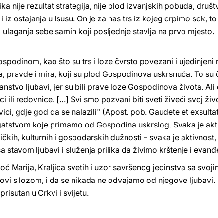
ika nije rezultat strategija, nije plod izvanjskih pobuda, društ
i iz ostajanja u Isusu. On je za nas trs iz kojeg crpimo sok, t
 i ulaganja sebe samih koji posljednje stavlja na prvo mjesto.
spodinom, kao što su trs i loze čvrsto povezani i ujedinje
 pravde i mira, koji su plod Gospodinova uskrsnuća. To su čini
čanstvo ljubavi, jer su bili prave loze Gospodinova života. Al
ci ili redovnice. […] Svi smo pozvani biti sveti živeći svoj živo
ci, gdje god da se nalazili" (Apost. pob. Gaudete et exsultat
gatstvom koje primamo od Gospodina uskrslog. Svaka je aktivn
ičkih, kulturnih i gospodarskih dužnosti – svaka je aktivnost, b
a stavom ljubavi i služenja prilika da živimo krštenje i evanđ
 Marija, Kraljica svetih i uzor savršenog jedinstva sa svo
trsovi s lozom, i da se nikada ne odvajamo od njegove ljubav
 prisutan u Crkvi i svijetu.