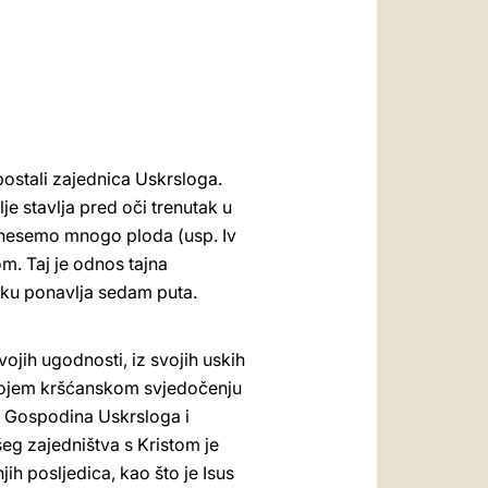
العربيّة
中文
LATINE
postali zajednica Uskrsloga.
e stavlja pred oči trenutak u
donesemo mnogo ploda (usp. Iv
om. Taj je odnos tajna
mku ponavlja sedam puta.
jih ugodnosti, iz svojih uskih
 svojem kršćanskom svjedočenju
 u Gospodina Uskrsloga i
šeg zajedništva s Kristom je
ih posljedica, kao što je Isus