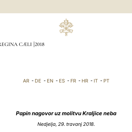
REGINA CÆLI
2018
AR
-
DE
-
EN
-
ES
-
FR
-
HR
-
IT
-
PT
Papin nagovor uz molitvu Kraljice neba
Nedjelja, 29. travanj 2018.