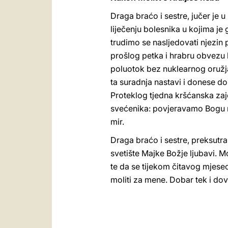
Draga braćo i sestre, jučer je 
liječenju bolesnika u kojima je
trudimo se nasljedovati njezin
prošlog petka i hrabru obvezu k
poluotok bez nuklearnog oružja.
ta suradnja nastavi i donese d
Proteklog tjedna kršćanska zaj
svećenika: povjeravamo Bogu 
mir.
Draga braćo i sestre, preksutr
svetište Majke Božje ljubavi. M
te da se tijekom čitavog mjesec
moliti za mene. Dobar tek i dov