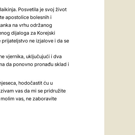
kinja. Posvetila je svoj život
te apostolice bolesnih i
stanka na vrhu održanog
renog dijaloga za Korejski
ijateljstvo ne izjalove i da se
 vjernika, uključujući i dva
ma da ponovno pronađu sklad i
mjeseca, hodočastit ću u
Pozivam vas da mi se pridružite
I molim vas, ne zaboravite