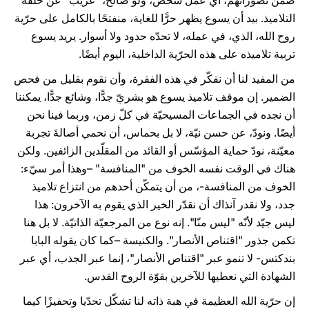
ضمن تصوراتهم، أي عمل شخص، ولو صالح، "غريب" عن حلقة
التلاميذ. بيد أن يسوع يظهر حرًّا للغاية، منفتحًا بالكامل على حرّية
روح الله، الذي، في عمله، لا تحدّه حدود ولا أسوار. يريد يسوع
تربية تلاميذه على هذه الحرّية الداخلية، اليوم أيضًا.
من المفيد لنا أن نفكّر في هذه الفقرة، وأن نقوم بقليل من فحص
الضمير. إن موقف تلاميذ يسوع هو بشريّ جدًّا، وشائع جدًّا، يمكننا
أن نجده في الجماعات المسيحيّة في كلّ زمن، وربما فينا نحن
أيضًا. ونودّ، عن حسن نيّة، لا بل بحماس، أن نحمي أصالةَ تجربة
معيّنة، نودّ حماية المؤسّس أو القائد من المقلّدين الزائفين. ولكن
هناك في الوقت نفسه الخوف من "المنافسة" –وهذا أمر سيّء:
الخوف من المنافسة-، من أن يتمكّن أحدهم من انتزاع تلاميذ
جدد، ولا نقدر آنذاك أن نقدّر الخير الذي يقوم به الآخرون: هذا
ليس جيّد لأنّه "ليس منّا". إنه نوع من المرجعيّة الذاتيّة. لا بل هنا
تكمن جذور "اقتناص الأنصار". والكنيسة –كما كان يقوله البابا
بندكتس- لا تنمو عبر "اقتناص الأنصار"، إنما عبر الجذب، أي عبر
الشهادة التي نعطيها للآخرين بقوّة الروح القدس.
إن حرّية الله العظيمة في هبة ذاته لنا تشكّل تحدّيا وتحفيزًا كيما