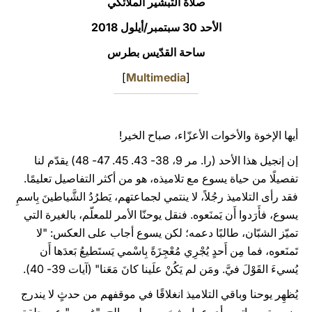
صلاة التبشير الملائكي
LATINE
الأحد 30 سبتمبر/أيلول 2018
ساحة القدّيس بطرس
]
Multimedia
[
أيها الإخوة والأخوات الأعزّاء، صباح الخير!
إن إنجيل هذا الأحد (را. مر 9، 38- 43. 45. 47- 48) يقدّم لنا
تفصيلًا من حياة يسوع مع تلاميذه، هو من أكثر التفاصيل تعليمًا.
فقد رأى التلاميذ رجُلاً، لا ينتمي لجماعتهم، يَطرُدُ الشَّياطينَ بِاسمِ
يسوع، فأَرَدوا أَن يَمنَعوه. فنقل يوحنّا الأمر للمعلّم، بالغيرة التي
تميّز الشبّان، طالبًا دعمه؛ لكن يسوع أجاب على العكس: "لا
تَمنَعوه، فما مِن أَحدٍ يُجْرِي مُعْجِزَةً بِاسْمي يَستَطيعُ بَعدَها أَن
يُسيءَ القَوْلَ فيَّ. ومَن لم يَكُنْ علَينا كانَ مَعَنا" (آيات 39- 40).
يُظهِر يوحنا وباقي التلاميذ انغلاقًا في موقفهم من حدثٍ لا يندرج