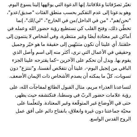
نغيّر تصرّفاتنا وعلاقاتنا. إنها الدعوة التي يوجّهها إلينا يسوع اليوم.
وهو يدعونا إلى عدم التفكير بحسب منطق الفئات "صديق/عدو"،
"نحن/هم"، "من في الداخل/من في الخارج"، "لي/لك"، إنما
تخطّي ذلك، وفتح القلب كي نستطيع رؤية حضور الله وعمله في
أماكن غير معتادة أيضًا وغير منتظرة، وفي أشخاص لا ينتمون إلى
حلقتنا. أي علينا أن نكون متنبّهين إلى حقيقة ما هو خيّر وجميل
وحقيقي في الأعمال التي نرى، أكثر منه إلى اسم وأصل الذي
يقوم بها. وبدل أن نحكم على الآخرين –كما يقترحه علينا الجزء
الباقي من إنجيل اليوم-، علينا أن نتفحّص أنفسنا، و"ننتزع" دون
تسويات، كلّ ما يمكنه أن يصدم الأشخاص ذات الإيمان الأضعف.
لتساعدنا العذراء مريم، مثال القبول الطائع لمفاجآت الله، على
رؤية علامات حضور الربّ في وسطنا، فنكتشفه حيث يظهر،
حتى في الأوضاع غير المتوقّعة وغير المعتادة. ولتعلّمنا على
محبّة جماعتنا دون غيرة وانغلاق، بانفتاح دائم على أفق عمل
الروح القدس الواسع.