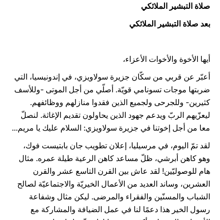
صلاة التبشير الملائكي
بعد صلاة التبشير الملائكي
أيها الأخوة والأخوات الأعزاء،
أعبّر عن قربي من سكّان جزيرة سولاويزي، في إندونيسيا، التي
ضربتها موجات تسونامي قويّة. أصلّي من أجل الموتى -وللأسف
كثيرين- وللجرحى ولجميع الذين فقدوا منازلهم ووظائفهم.
ليعزّيهم الربّ ويدعم جهود الذين يحاولون تقديم الإغاثة. لنصلّ
معا من أجل إخوتنا في جزيرة سولاويزي: السلام عليك يا مريم...
لقد تمّ اليوم، في مرسيليا، إعلان تطويب جان بابتيست فوك،
وهو كاهن أبرشي، ظلّ مساعد كاهن الرعية طيلة عمره. مثال
هام للوصوليّين! لقد عاش بين القرن التاسع عشر والقرن
العشرين، وساند العديد من الأعمال الخيريّة والاجتماعيّة لصالح
الشباب والمسنّين والفقراء والمرضى. ليكن مثال وشفاعة
رسول الخير هذا دعمًا لنا في عمل الضيافة والمشاركة مع