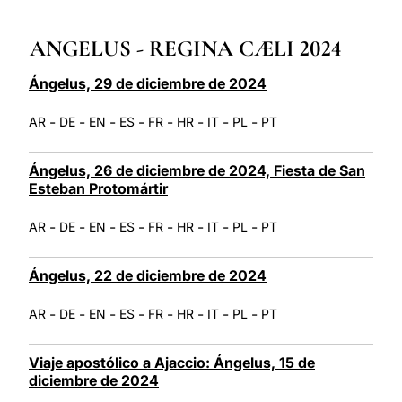
LATINE
ANGELUS - REGINA CÆLI 2024
Ángelus, 29 de diciembre de 2024
-
-
-
-
-
-
-
-
AR
DE
EN
ES
FR
HR
IT
PL
PT
Ángelus, 26 de diciembre de 2024, Fiesta de San
Esteban Protomártir
-
-
-
-
-
-
-
-
AR
DE
EN
ES
FR
HR
IT
PL
PT
Ángelus, 22 de diciembre de 2024
-
-
-
-
-
-
-
-
AR
DE
EN
ES
FR
HR
IT
PL
PT
Viaje apostólico a Ajaccio: Ángelus, 15 de
diciembre de 2024