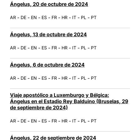
Ángelus, 20 de octubre de 2024
-
-
-
-
-
-
-
-
AR
DE
EN
ES
FR
HR
IT
PL
PT
Ángelus, 13 de octubre de 2024
-
-
-
-
-
-
-
-
AR
DE
EN
ES
FR
HR
IT
PL
PT
Ángelus, 6 de octubre de 2024
-
-
-
-
-
-
-
-
AR
DE
EN
ES
FR
HR
IT
PL
PT
Viaje apostólico a Luxemburgo y Bélgica:
Ángelus en el Estadio Rey Balduino (Bruselas, 29
de septiembre de 2024)
-
-
-
-
-
-
-
-
AR
DE
EN
ES
FR
HR
IT
PL
PT
Ángelus, 22 de septiembre de 2024