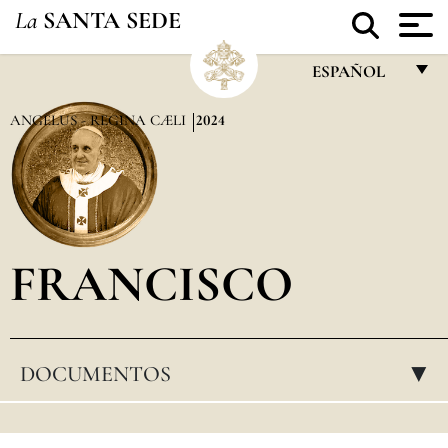
La
SANTA SEDE
ESPAÑOL
FRANÇAIS
ANGELUS - REGINA CÆLI
2024
ENGLISH
ITALIANO
PORTUGUÊS
FRANCISCO
ESPAÑOL
DEUTSCH
POLSKI
DOCUMENTOS
▸
العربيّة
中文