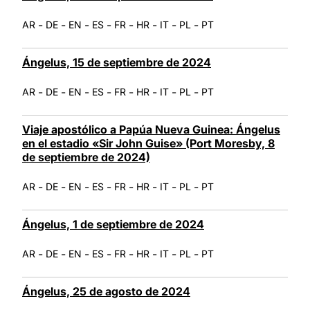
-
-
-
-
-
-
-
-
AR
DE
EN
ES
FR
HR
IT
PL
PT
Ángelus, 15 de septiembre de 2024
-
-
-
-
-
-
-
-
AR
DE
EN
ES
FR
HR
IT
PL
PT
Viaje apostólico a Papúa Nueva Guinea: Ángelus
en el estadio «Sir John Guise» (Port Moresby, 8
de septiembre de 2024)
-
-
-
-
-
-
-
-
AR
DE
EN
ES
FR
HR
IT
PL
PT
Ángelus, 1 de septiembre de 2024
-
-
-
-
-
-
-
-
AR
DE
EN
ES
FR
HR
IT
PL
PT
Ángelus, 25 de agosto de 2024