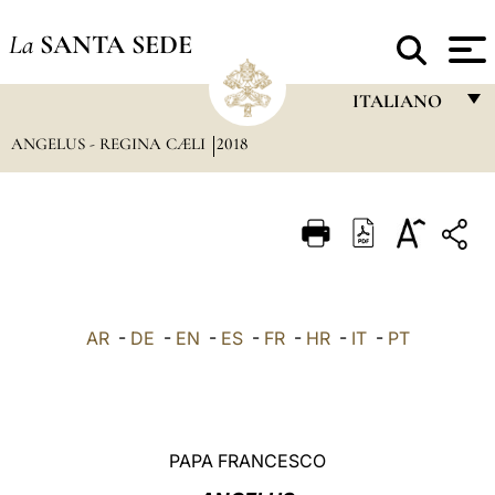
La
SANTA SEDE
ITALIANO
ANGELUS - REGINA CÆLI
2018
FRANÇAIS
ENGLISH
ITALIANO
PORTUGUÊS
ESPAÑOL
AR
-
DE
-
EN
-
ES
-
FR
-
HR
-
IT
-
PT
DEUTSCH
POLSKI
العربيّة
PAPA FRANCESCO
中文