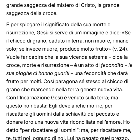
grande saggezza del mistero di Cristo, la grande
saggezza della croce.
E per spiegare il significato della sua morte e
risurrezione, Gesù si serve di un’immagine e dice: «Se
il chicco di grano, caduto in terra, non muore, rimane
solo; se invece muore, produce molto frutto» (v. 24).
Vuole far capire che la sua vicenda estrema – cioè la
croce, morte e risurrezione – è un atto di
fecondità – le
sue piaghe ci hanno guariti –
una fecondità che darà
frutto per molti. Così paragona sé stesso al chicco di
grano che marcendo nella terra genera nuova vita.
Con l’Incarnazione Gesù è venuto sulla terra; ma
questo non basta: Egli deve anche morire, per
riscattare gli uomini dalla schiavitù del peccato e
donare loro una nuova vita riconciliata nell’amore. Ho
detto “per riscattare gli uomini”: ma, per riscattare me,
te, tutti noi, ognuno di noi, Lui ha pagato quel prezzo.