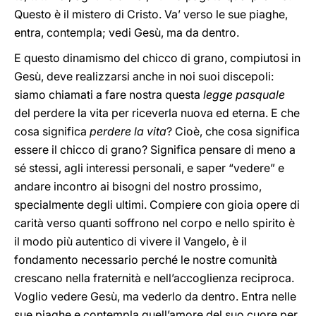
Questo è il mistero di Cristo. Va’ verso le sue piaghe,
entra, contempla; vedi Gesù, ma da dentro.
E questo dinamismo del chicco di grano, compiutosi in
Gesù, deve realizzarsi anche in noi suoi discepoli:
siamo chiamati a fare nostra questa
legge pasquale
del perdere la vita per riceverla nuova ed eterna. E che
cosa significa
perdere la vita
? Cioè, che cosa significa
essere il chicco di grano? Significa pensare di meno a
sé stessi, agli interessi personali, e saper “vedere” e
andare incontro ai bisogni del nostro prossimo,
specialmente degli ultimi. Compiere con gioia opere di
carità verso quanti soffrono nel corpo e nello spirito è
il modo più autentico di vivere il Vangelo, è il
fondamento necessario perché le nostre comunità
crescano nella fraternità e nell’accoglienza reciproca.
Voglio vedere Gesù, ma vederlo da dentro. Entra nelle
sue piaghe e contempla quell’amore del suo cuore per