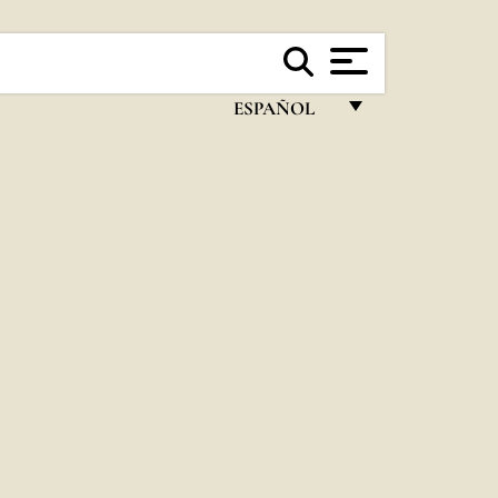
ESPAÑOL
FRANÇAIS
ENGLISH
ITALIANO
PORTUGUÊS
ESPAÑOL
DEUTSCH
POLSKI
العربيّة