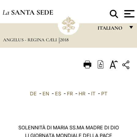
La
SANTA SEDE
ITALIANO
ANGELUS - REGINA CÆLI
2018
FRANÇAIS
ENGLISH
ITALIANO
PORTUGUÊS
ESPAÑOL
DE
-
EN
-
ES
-
FR
-
HR
-
IT
-
PT
DEUTSCH
POLSKI
العربيّة
SOLENNITÀ DI MARIA SS.MA MADRE DI DIO
LI GIORNATA MONDIALE DELLA PACE
中文