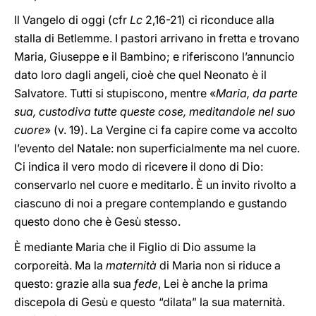
Il Vangelo di oggi (cfr
Lc
2,16-21) ci riconduce alla
stalla di Betlemme. I pastori arrivano in fretta e trovano
Maria, Giuseppe e il Bambino; e riferiscono l’annuncio
dato loro dagli angeli, cioè che quel Neonato è il
Salvatore. Tutti si stupiscono, mentre «
Maria, da parte
sua,
custodiva tutte queste cose, meditandole nel suo
cuore
» (v. 19). La Vergine ci fa capire come va accolto
l’evento del Natale: non superficialmente ma nel cuore.
Ci indica il vero modo di ricevere il dono di Dio:
conservarlo nel cuore e meditarlo. È un invito rivolto a
ciascuno di noi a pregare contemplando e gustando
questo dono che è Gesù stesso.
È mediante Maria che il Figlio di Dio assume la
corporeità. Ma la
maternità
di Maria non si riduce a
questo: grazie alla sua
fede
, Lei è anche la prima
discepola di Gesù e questo “dilata” la sua maternità.