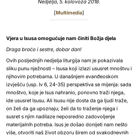
Nedjelja, 5. kolovoza 2018.
LATINE
[
Multimedia
]
Vjera u Isusa omogućuje nam činiti Božja djela
Draga braćo i sestre, dobar dan!
Ovih posljednjih nedjelja liturgija nam je pokazivala
sliku punu nježnosti – Isusa koji izlazi ususret mnoštvu i
njihovim potrebama. U današnjem evanđeoskom
izvješću (usp. Iv 6, 24-35) perspektiva se mijenja: sada
mnoštvo, koje je Isus nahranio, ponovno traži njega,
ide ususret Isusu. Ali Isusu nije dosta da ga ljudi traže,
on želi da ga upoznaju; želi da to traženje njega i
susret s njim nadilaze neposredno zadovoljenje
materijalnih potreba. Isus je došao donijeti nam nešto
više, otvoriti naš život obzoru širem od svakodnevnih