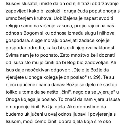
Isusovi slušatelji misle da on od njih traži obdržavanje
zapovijedi kako bi zaslužili druga čuda poput onoga s
umnoženjem kruhova. Uobičajena je napast svoditi
religiju samo na vršenje zakona, projicirajući na naš
odnos s Bogom sliku odnosa između slugu i njihova
gospodara: sluge moraju obavljati zadaće koje je
gospodar odredio, kako bi stekli njegovu naklonost.
Svima nam je to poznato. Zato mnoštvo želi doznati
od Isusa što mu je činiti da bi Bog bio zadovoljan. Ali
Isus daje neočekivan odgovor: „Djelo je Božje da
vjerujete u onoga kojega je on poslao" (r. 29). Te su
riječi upućene i nama danas: Božje se djelo ne sastoji
toliko u tome da se nešto „čini", nego da se „vjeruje" u
Onoga kojega je poslao. To znači da nam vjera u Isusa
omogućuje činiti Božja djela. Ako dopustimo da
budemo uključeni u ovaj odnos ljubavi i povjerenja s
Isusom, moći ćemo činiti dobra djela koja šire oko