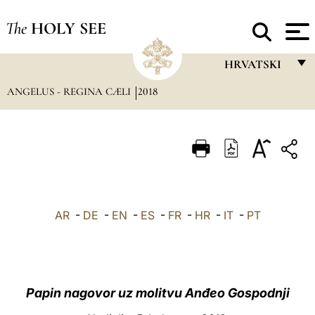
The
HOLY SEE
HRVATSKI
ANGELUS - REGINA CÆLI
2018
FRANÇAIS
ENGLISH
ITALIANO
PORTUGUÊS
ESPAÑOL
AR
-
DE
-
EN
-
ES
-
FR
-
HR
-
IT
-
PT
DEUTSCH
POLSKI
العربيّة
Papin nagovor uz molitvu Anđeo Gospodnji
中文