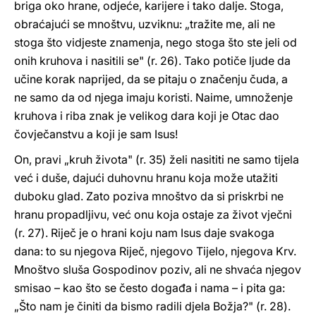
briga oko hrane, odjeće, karijere i tako dalje. Stoga,
obraćajući se mnoštvu, uzviknu: „tražite me, ali ne
stoga što vidjeste znamenja, nego stoga što ste jeli od
onih kruhova i nasitili se" (r. 26). Tako potiče ljude da
učine korak naprijed, da se pitaju o značenju čuda, a
ne samo da od njega imaju koristi. Naime, umnoženje
kruhova i riba znak je velikog dara koji je Otac dao
čovječanstvu a koji je sam Isus!
On, pravi „kruh života" (r. 35) želi nasititi ne samo tijela
već i duše, dajući duhovnu hranu koja može utažiti
duboku glad. Zato poziva mnoštvo da si priskrbi ne
hranu propadljivu, već onu koja ostaje za život vječni
(r. 27). Riječ je o hrani koju nam Isus daje svakoga
dana: to su njegova Riječ, njegovo Tijelo, njegova Krv.
Mnoštvo sluša Gospodinov poziv, ali ne shvaća njegov
smisao – kao što se često događa i nama – i pita ga:
„Što nam je činiti da bismo radili djela Božja?" (r. 28).