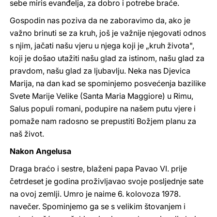
sebe miris evanđelja, za dobro i potrebe braće.
Gospodin nas poziva da ne zaboravimo da, ako je
važno brinuti se za kruh, još je važnije njegovati odnos
s njim, jačati našu vjeru u njega koji je „kruh života",
koji je došao utažiti našu glad za istinom, našu glad za
pravdom, našu glad za ljubavlju. Neka nas Djevica
Marija, na dan kad se spominjemo posvećenja bazilike
Svete Marije Velike (Santa Maria Maggiore) u Rimu,
Salus populi romani, podupire na našem putu vjere i
pomaže nam radosno se prepustiti Božjem planu za
naš život.
Nakon Angelusa
Draga braćo i sestre, blaženi papa Pavao VI. prije
četrdeset je godina proživljavao svoje posljednje sate
na ovoj zemlji. Umro je naime 6. kolovoza 1978.
navečer. Spominjemo ga se s velikim štovanjem i