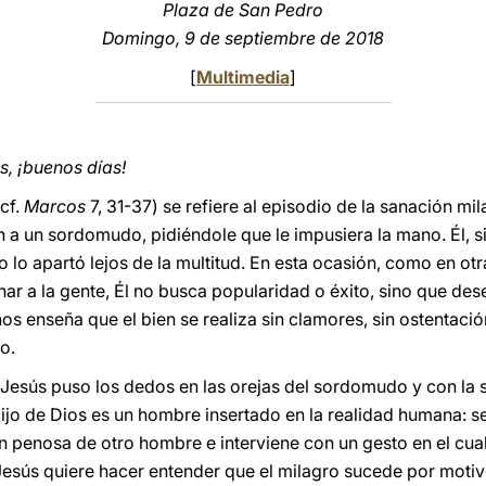
Plaza de San Pedro
Domingo, 9 de septiembre de 2018
[
Multimedia
]
, ¡buenos días!
cf.
Marcos
7, 31-37) se refiere al episodio de la sanación m
n a un sordomudo, pidiéndole que le impusiera la mano. Él, s
o lo apartó lejos de la multitud. En esta ocasión, como en ot
ar a la gente, Él no busca popularidad o éxito, sino que des
nos enseña que el bien se realiza sin clamores, sin ostentació
o.
esús puso los dedos en las orejas del sordomudo y con la sa
Hijo de Dios es un hombre insertado en la realidad humana: 
penosa de otro hombre e interviene con un gesto en el cual
sús quiere hacer entender que el milagro sucede por motivo