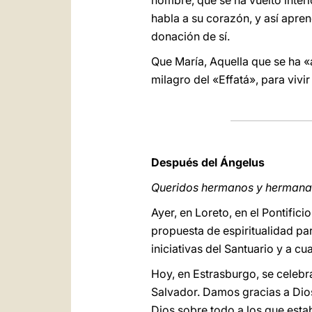
hombre, que se ha vuelto inter
habla a su corazón, y así apre
donación de sí.
Que María, Aquella que se ha «
milagro del «Effatá», para viv
Después del Ángelus
Queridos hermanos y hermana
Ayer, en Loreto, en el Pontifici
propuesta de espiritualidad pa
iniciativas del Santuario y a c
Hoy, en Estrasburgo, se celebr
Salvador. Damos gracias a Dios
Dios sobre todo a los que estab