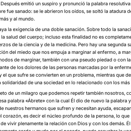
. Después emitió un suspiro y pronunció la palabra resolutiva:
e fue sanado: se le abrieron los oídos, se soltó la atadura d
emás y al mundo.
aya la exigencia de una doble sanación. Sobre todo la sanac
uir la salud del cuerpo; incluso esta finalidad no es completa
erzos de la ciencia y de la medicina. Pero hay una segunda sa
ción del miedo que nos empuja a marginar al enfermo, a margi
odos de marginar, también con una pseudo piedad o con la 
te de los dolores de las personas marcadas por la enfermed
el que sufre se convierten en un problema, mientras que de
a solidaridad de una sociedad en lo relacionado con los más 
reto de un milagro que podemos repetir también nosotros, c
esa palabra «Ábrete» con la cual Él dio de nuevo la palabra y
 de nuestros hermanos que sufren y necesitan ayuda, escapa
 corazón, es decir el núcleo profundo de la persona, lo que 
 de vivir plenamente la relación con Dios y con los demás. É