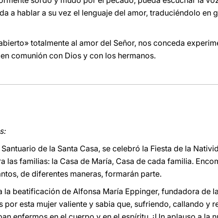
iormente sordo y mudo por el pecado, pueda escuchar la voz
nda a hablar a su vez el lenguaje del amor, traduciéndolo en
abierto» totalmente al amor del Señor, nos conceda experiment
ir en comunión con Dios y con los hermanos.
s:
o Santuario de la Santa Casa, se celebró la Fiesta de la Nativi
ra las familias: la Casa de María, Casa de cada familia. Enc
uantos, de diferentes maneras, formarán parte.
a la beatificación de Alfonsa María Eppinger, fundadora de 
 por esta mujer valiente y sabia que, sufriendo, callando y 
an enfermos en el cuerpo y en el espíritu. ¡Un aplauso a la n