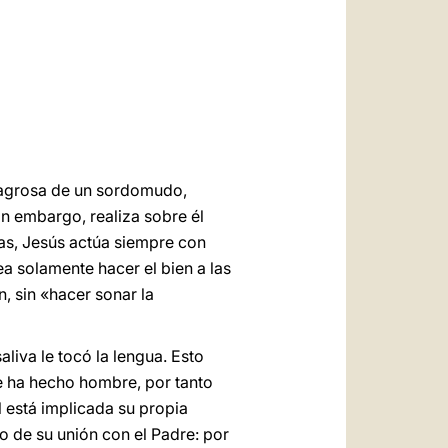
العربيّة
中文
LATINE
ilagrosa de un sordomudo,
in embargo, realiza sobre él
ras, Jesús actúa siempre con
ea solamente hacer el bien a las
n, sin «hacer sonar la
liva le tocó la lengua. Esto
se ha hecho hombre, por tanto
 está implicada su propia
 de su unión con el Padre: por