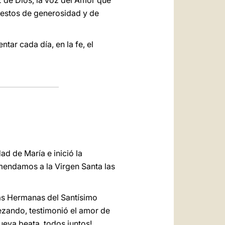
 de Dios, la voz del Amor que
 gestos de generosidad y de
ar cada día, en la fe, el
dad de María e inició la
omendamos a la Virgen Santa las
las Hermanas del Santísimo
rezando, testimonió el amor de
ueva beata, todos juntos!