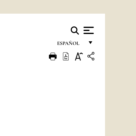
ESPAÑOL
FRANÇAIS
ENGLISH
ITALIANO
PORTUGUÊS
ESPAÑOL
DEUTSCH
POLSKI