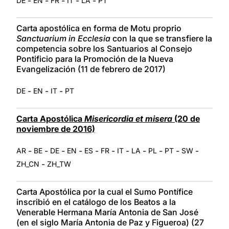
-
-
-
-
-
DE
EN
FR
IT
LA
PT
Carta apostólica en forma de Motu proprio
Sanctuarium in Ecclesia
con la que se transfiere la
competencia sobre los Santuarios al Consejo
Pontificio para la Promoción de la Nueva
Evangelización (11 de febrero de 2017)
-
-
-
DE
EN
IT
PT
Carta Apostólica
Misericordia et misera
(20 de
noviembre de 2016)
-
-
-
-
-
-
-
-
-
-
-
AR
BE
DE
EN
ES
FR
IT
LA
PL
PT
SW
-
ZH_CN
ZH_TW
Carta Apostólica por la cual el Sumo Pontífice
inscribió en el catálogo de los Beatos a la
Venerable Hermana María Antonia de San José
(en el siglo María Antonia de Paz y Figueroa) (27