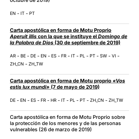
-
-
EN
IT
PT
Carta apostólica en forma de Motu Proprio
Aperuit illis
con la que se instituye el
Domingo de
la Palabra de Dios
(30 de septiembre de 2019)
-
-
-
-
-
-
-
-
-
-
-
AR
BE
DE
EN
ES
FR
IT
PL
PT
SW
VI
-
ZH_CN
ZH_TW
Carta apostólica en forma de Motu proprio
«Vos
estis lux mundi»
(7 de mayo de 2019)
-
-
-
-
-
-
-
-
-
DE
EN
ES
FR
HR
IT
PL
PT
ZH_CN
ZH_TW
Carta apostólica en forma de Motu Proprio sobre
la protección de los menores y de las personas
vulnerables (26 de marzo de 2019)