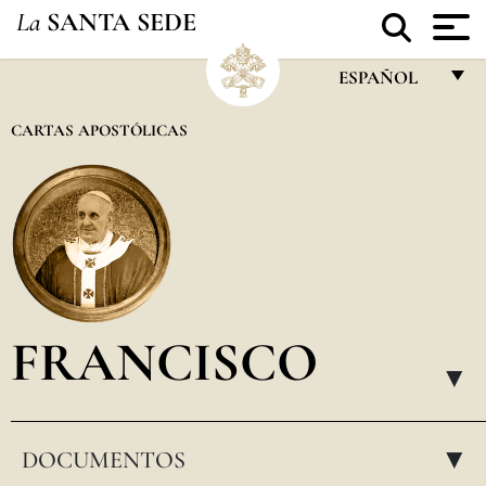
La
SANTA SEDE
ESPAÑOL
FRANÇAIS
CARTAS APOSTÓLICAS
ENGLISH
ITALIANO
PORTUGUÊS
ESPAÑOL
DEUTSCH
FRANCISCO
POLSKI
▸
العربيّة
DOCUMENTOS
中文
▸