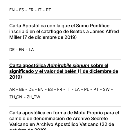
-
-
-
-
EN
ES
FR
IT
PT
Carta Apostólica con la que el Sumo Pontífice
inscribió en el cata1logo de Beatos a James Alfred
Miller (7 de diciembre de 2019)
-
-
DE
EN
LA
Carta apostólica
Admirabile signum
sobre el
significado y el valor del belén (1 de diciembre de
2019)
-
-
-
-
-
-
-
-
-
-
-
AR
BE
DE
EN
ES
FR
IT
LA
PL
PT
SW
-
ZH_CN
ZH_TW
Carta apostólica en forma de Motu Proprio para el
cambio de denominación de Archivo Secreto
Vaticano en Archivo Apostólico Vaticano (22 de
octubre de 2019)