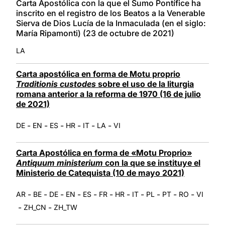
Carta Apostólica con la que el Sumo Pontífice ha
inscrito en el registro de los Beatos a la Venerable
Sierva de Dios Lucía de la Inmaculada (en el siglo:
María Ripamonti) (23 de octubre de 2021)
LA
Carta apostólica en forma de Motu proprio
Traditionis custodes
sobre el uso de la liturgia
romana anterior a la reforma de 1970 (16 de julio
de 2021)
-
-
-
-
-
-
DE
EN
ES
HR
IT
LA
VI
Carta Apostólica en forma de «Motu Proprio»
Antiquum ministerium
con la que se instituye el
Ministerio de Catequista (10 de mayo 2021)
-
-
-
-
-
-
-
-
-
-
-
AR
BE
DE
EN
ES
FR
HR
IT
PL
PT
RO
VI
-
-
ZH_CN
ZH_TW