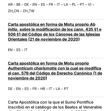
-
-
-
-
-
-
-
-
-
-
-
AR
BE
DE
EN
ES
FR
IT
LA
PL
PT
VI
-
ZH_CN
ZH_TW
Carta apostólica en forma de Motu proprio
Ab
initio
, sobre la modificación de los cann. 435 §1 e
506 §1 del Código de los Cánones de las Iglesias
Orientales (21 de noviembre de 2020)
-
-
EN
ES
IT
Carta apostólica en forma de Motu proprio
Authenticum charismatis
con la cual se modifica
el can. 579 del Código de Derecho Canónico (1 de
noviembre de 2020)
-
-
-
-
-
-
-
DE
EN
ES
FR
HR
IT
LA
PT
Carta Apostólica con la que el Sumo Pontífice
inscribió en el catálogo de los Beatos al Venerable