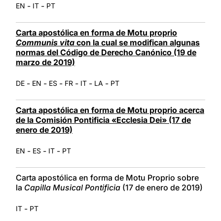
-
-
EN
IT
PT
Carta apostólica en forma de Motu proprio
Communis vita
con la cual se modifican algunas
normas del Código de Derecho Canónico (19 de
marzo de 2019)
-
-
-
-
-
-
DE
EN
ES
FR
IT
LA
PT
Carta apostólica en forma de Motu proprio acerca
de la Comisión Pontificia «Ecclesia Dei» (17 de
enero de 2019)
-
-
-
EN
ES
IT
PT
Carta apostólica en forma de Motu Proprio sobre
la
Capilla Musical Pontificia
(17 de enero de 2019)
-
IT
PT