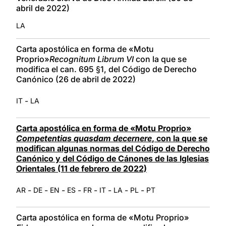
abril de 2022)
LA
Carta apostólica en forma de «Motu
Proprio»
Recognitum Librum VI
con la que se
modifica el can. 695 §1, del Código de Derecho
Canónico (26 de abril de 2022)
-
IT
LA
Carta apostólica en forma de «Motu Proprio»
Competentias quasdam decernere
, con la que se
modifican algunas normas del Código de Derecho
Canónico y del Código de Cánones de las Iglesias
Orientales (11 de febrero de 2022)
-
-
-
-
-
-
-
-
AR
DE
EN
ES
FR
IT
LA
PL
PT
Carta apostólica en forma de «Motu Proprio»