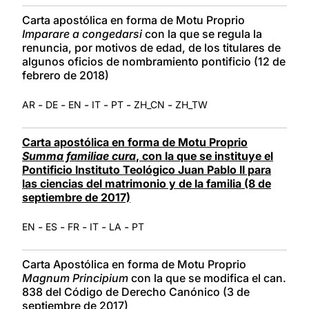
Carta apostólica en forma de Motu Proprio
Imparare a congedarsi
con la que se regula la
renuncia, por motivos de edad, de los titulares de
algunos oficios de nombramiento pontificio (12 de
febrero de 2018)
-
-
-
-
-
-
AR
DE
EN
IT
PT
ZH_CN
ZH_TW
Carta apostólica en forma de Motu Proprio
Summa familiae cura
, con la que se instituye el
Pontificio Instituto Teológico Juan Pablo II para
las ciencias del matrimonio y de la familia (8 de
septiembre de 2017)
-
-
-
-
-
EN
ES
FR
IT
LA
PT
Carta Apostólica en forma de Motu Proprio
Magnum Principium
con la que se modifica el can.
838 del Código de Derecho Canónico (3 de
septiembre de 2017)