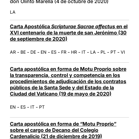
don Olinto Marella (4 de octubre de 2020)
LA
Carta Apostólica
Scripturae Sacrae affectus
en el
XVI centenario de la muerte de san Jerónimo (30
de septiembre de 2020)
-
-
-
-
-
-
-
-
-
-
-
AR
BE
DE
EN
ES
FR
HR
IT
LA
PL
PT
VI
Carta apostólica en forma de Motu Proprio sobre
la transparencia, control y competencia en los
procedimientos de adjudicación de los contratos
públicos de la Santa Sede y del Estado de la
Ciudad del Vaticano (19 de mayo de 2020)
-
-
-
EN
ES
IT
PT
Carta apostólica en forma de “Motu Proprio”
sobre el cargo de Decano del Colegio
Cardenalicio (21 de diciembre de 2019)