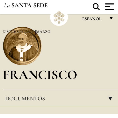
La
SANTA SEDE
ESPAÑOL
FRANÇAIS
DISCURSOS
2024
MARZO
ENGLISH
ITALIANO
PORTUGUÊS
FRANCISCO
ESPAÑOL
DEUTSCH
POLSKI
DOCUMENTOS
▸
العربيّة
中文