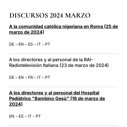
LATINE
DISCURSOS 2024 MARZO
A la comunidad católica nigeriana en Roma (25 de
marzo de 2024)
-
-
-
-
DE
EN
ES
IT
PT
A los directores y al personal de la RAI-
Radiotelevisión Italiana (23 de marzo de 2024)
-
-
-
-
DE
EN
FR
IT
PT
A los directores y al personal del Hospital
Pediátrico "Bambino Gesù" (16 de marzo de
2024)
-
-
-
EN
ES
IT
PT