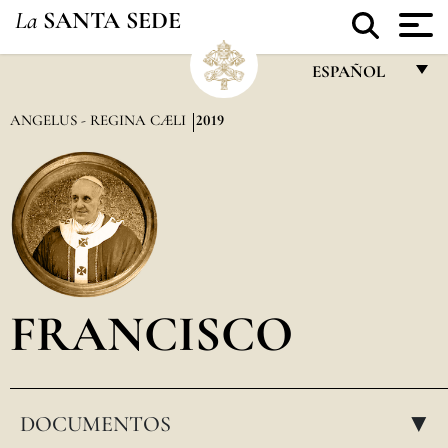
La
SANTA SEDE
ESPAÑOL
FRANÇAIS
ANGELUS - REGINA CÆLI
2019
ENGLISH
ITALIANO
PORTUGUÊS
ESPAÑOL
DEUTSCH
FRANCISCO
POLSKI
العربيّة
DOCUMENTOS
中文
▸