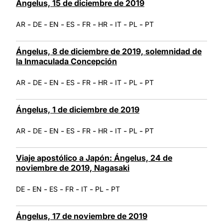
Ángelus, 15 de diciembre de 2019
-
-
-
-
-
-
-
-
AR
DE
EN
ES
FR
HR
IT
PL
PT
Ángelus, 8 de diciembre de 2019, solemnidad de
la Inmaculada Concepción
-
-
-
-
-
-
-
-
AR
DE
EN
ES
FR
HR
IT
PL
PT
Ángelus, 1 de diciembre de 2019
-
-
-
-
-
-
-
-
AR
DE
EN
ES
FR
HR
IT
PL
PT
Viaje apostólico a Japón: Ángelus, 24 de
noviembre de 2019, Nagasaki
-
-
-
-
-
-
DE
EN
ES
FR
IT
PL
PT
Ángelus, 17 de noviembre de 2019