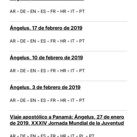
-
-
-
-
-
-
-
AR
DE
EN
ES
FR
HR
IT
PT
Ángelus, 17 de febrero de 2019
-
-
-
-
-
-
-
AR
DE
EN
ES
FR
HR
IT
PT
Ángelus, 10 de febrero de 2019
-
-
-
-
-
-
-
AR
DE
EN
ES
FR
HR
IT
PT
Ángelus, 3 de febrero de 2019
-
-
-
-
-
-
-
AR
DE
EN
ES
FR
HR
IT
PT
Viaje apostólico a Panamá: Ángelus, 27 de enero
de 2019, XXXIV Jornada Mundial de la Juventud
-
-
-
-
-
-
-
-
AR
DE
EN
ES
FR
HR
IT
PL
PT