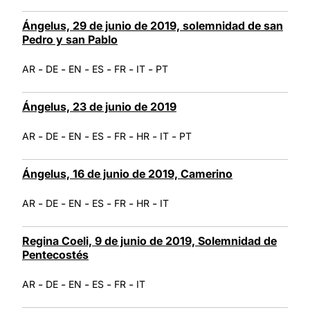
Ángelus, 29 de junio de 2019, solemnidad de san
Pedro y san Pablo
-
-
-
-
-
-
AR
DE
EN
ES
FR
IT
PT
Ángelus, 23 de junio de 2019
-
-
-
-
-
-
-
AR
DE
EN
ES
FR
HR
IT
PT
Ángelus, 16 de junio de 2019, Camerino
-
-
-
-
-
-
AR
DE
EN
ES
FR
HR
IT
Regina Coeli, 9 de junio de 2019, Solemnidad de
Pentecostés
-
-
-
-
-
AR
DE
EN
ES
FR
IT