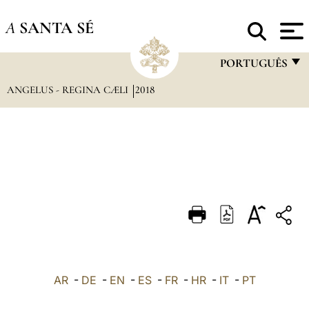
A
SANTA SÉ
PORTUGUÊS
ANGELUS - REGINA CÆLI
2018
FRANÇAIS
ENGLISH
ITALIANO
PORTUGUÊS
ESPAÑOL
DEUTSCH
POLSKI
العربيّة
AR
-
DE
-
EN
-
ES
-
FR
-
HR
-
IT
-
PT
中文