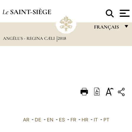
Le
SAINT-SIÈGE
FRANÇAIS
ANGÉLUS - REGINA CÆLI
2018
FRANÇAIS
ENGLISH
ITALIANO
PORTUGUÊS
ESPAÑOL
DEUTSCH
POLSKI
العربيّة
AR
-
DE
-
EN
-
ES
-
FR
-
HR
-
IT
-
PT
中文