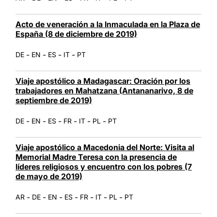
Acto de veneración a la Inmaculada en la Plaza de
España (8 de diciembre de 2019)
-
-
-
-
DE
EN
ES
IT
PT
Viaje apostólico a Madagascar: Oración por los
trabajadores en Mahatzana (Antananarivo, 8 de
septiembre de 2019)
-
-
-
-
-
-
DE
EN
ES
FR
IT
PL
PT
Viaje apostólico a Macedonia del Norte: Visita al
Memorial Madre Teresa con la presencia de
líderes religiosos y encuentro con los pobres (7
de mayo de 2019)
-
-
-
-
-
-
-
AR
DE
EN
ES
FR
IT
PL
PT