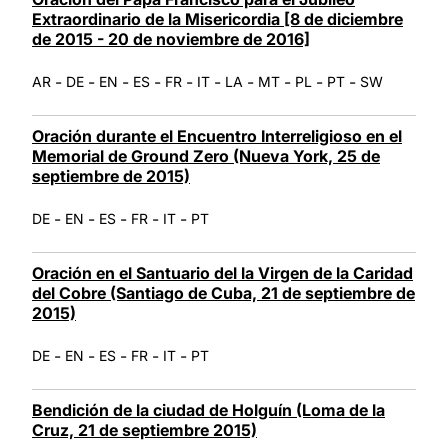
Extraordinario de la Misericordia [8 de diciembre
de 2015 - 20 de noviembre de 2016]
-
-
-
-
-
-
-
-
-
-
AR
DE
EN
ES
FR
IT
LA
MT
PL
PT
SW
Oración durante el Encuentro Interreligioso en el
Memorial de Ground Zero (Nueva York, 25 de
septiembre de 2015)
-
-
-
-
-
DE
EN
ES
FR
IT
PT
Oración en el Santuario del la Virgen de la Caridad
del Cobre (Santiago de Cuba, 21 de septiembre de
2015)
-
-
-
-
-
DE
EN
ES
FR
IT
PT
Bendición de la ciudad de Holguín (Loma de la
Cruz, 21 de septiembre 2015)