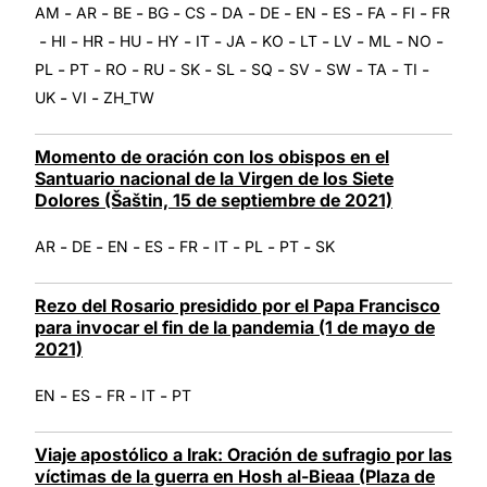
-
-
-
-
-
-
-
-
-
-
-
AM
AR
BE
BG
CS
DA
DE
EN
ES
FA
FI
FR
-
-
-
-
-
-
-
-
-
-
-
-
HI
HR
HU
HY
IT
JA
KO
LT
LV
ML
NO
-
-
-
-
-
-
-
-
-
-
-
PL
PT
RO
RU
SK
SL
SQ
SV
SW
TA
TI
-
-
UK
VI
ZH_TW
Momento de oración con los obispos en el
Santuario nacional de la Virgen de los Siete
Dolores (Šaštin, 15 de septiembre de 2021)
-
-
-
-
-
-
-
-
AR
DE
EN
ES
FR
IT
PL
PT
SK
Rezo del Rosario presidido por el Papa Francisco
para invocar el fin de la pandemia (1 de mayo de
2021)
-
-
-
-
EN
ES
FR
IT
PT
Viaje apostólico a Irak: Oración de sufragio por las
víctimas de la guerra en Hosh al-Bieaa (Plaza de