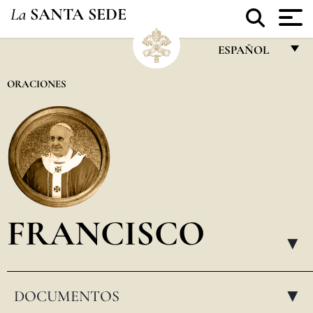
La
SANTA SEDE
ESPAÑOL
FRANÇAIS
ORACIONES
ENGLISH
ITALIANO
PORTUGUÊS
ESPAÑOL
DEUTSCH
FRANCISCO
POLSKI
▸
العربيّة
DOCUMENTOS
中文
▸