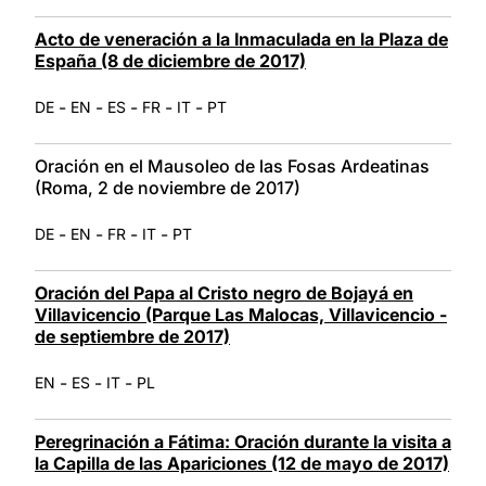
Acto de veneración a la Inmaculada en la Plaza de
España (8 de diciembre de 2017)
-
-
-
-
-
DE
EN
ES
FR
IT
PT
Oración en el Mausoleo de las Fosas Ardeatinas
(Roma, 2 de noviembre de 2017)
-
-
-
-
DE
EN
FR
IT
PT
Oración del Papa al Cristo negro de Bojayá en
Villavicencio (Parque Las Malocas, Villavicencio -
de septiembre de 2017)
-
-
-
EN
ES
IT
PL
Peregrinación a Fátima: Oración durante la visita a
la Capilla de las Apariciones (12 de mayo de 2017)