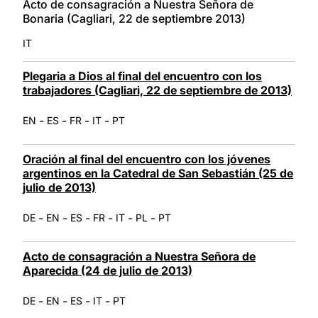
Acto de consagración a Nuestra Señora de
Bonaria (Cagliari, 22 de septiembre 2013)
IT
Plegaria a Dios al final del encuentro con los
trabajadores (Cagliari, 22 de septiembre de 2013)
-
-
-
-
EN
ES
FR
IT
PT
Oración al final del encuentro con los jóvenes
argentinos en la Catedral de San Sebastián (25 de
julio de 2013)
-
-
-
-
-
-
DE
EN
ES
FR
IT
PL
PT
Acto de consagración a Nuestra Señora de
Aparecida (24 de julio de 2013)
-
-
-
-
DE
EN
ES
IT
PT