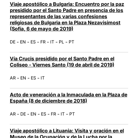
Viaje apostólico a Bulgaria: Encuentro por la paz
presidido por el Santo Padre en presencia de los
representantes de las varias confesiones
religiosas de Bulgaria en la Plaza Nezavisimost
(Sofía, 6 de mayo de 2019)
-
-
-
-
-
-
DE
EN
ES
FR
IT
PL
PT
Vía Crucis presidido por el Santo Padre en el
Coliseo - Viernes Santo (19 de abril de 2019)
-
-
-
AR
EN
ES
IT
Acto de veneración a la Inmaculada en la Plaza de
España (8 de diciembre de 2018)
-
-
-
-
-
-
AR
DE
EN
ES
FR
IT
PT
Viaje apostólico a Lituania: Visita y oración en el
Museo de la Ocupación y de la Lucha por la