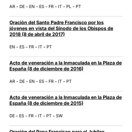
-
-
-
-
-
-
-
AR
DE
EN
ES
FR
IT
PL
PT
Oración del Santo Padre Francisco por los
jóvenes en vista del Sínodo de los Obispos de
2018 (8 de abril de 2017)
-
-
-
-
EN
ES
FR
IT
PT
Acto de veneración a la Inmaculada en la Plaza de
España (8 de diciembre de 2016)
-
-
-
-
-
-
AR
DE
EN
ES
FR
IT
PT
Acto de veneración a la Inmaculada en la Plaza de
España (8 de diciembre de 2015)
-
-
-
-
-
DE
ES
FR
IT
PT
SW
Oración del Papa Francisco para el Jubileo