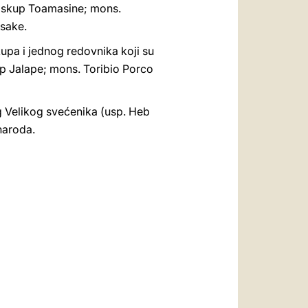
biskup Toamasine; mons.
sake.
upa i jednog redovnika koji su
up Jalape; mons. Toribio Porco
og Velikog svećenika (usp. Heb
naroda.