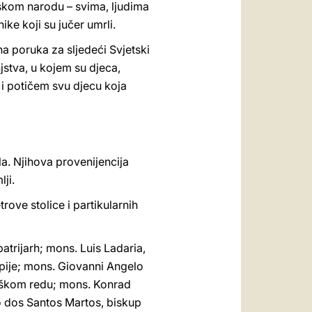
skom narodu – svima, ljudima
ke koji su jučer umrli.
 poruka za sljedeći Svjetski
jstva, u kojem su djeca,
 i potičem svu djecu koja
la. Njihova provenijencija
ji.
rove stolice i partikularnih
atrijarh; mons. Luis Ladaria,
upije; mons. Giovanni Angelo
eškom redu; mons. Konrad
o dos Santos Martos, biskup