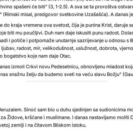
hvino spašeni će biti" (3, 1-2.5). A sva se ta proroštva ostvar
" (Rimski misal, predgovor svetkovine Uzašašća). A danas je
do kraja vremena ova svetost, čija je punina Krist, daruje s
je biti mu poučljivi. Duh nam daje iskusiti punu radost. Dol
adi i potiče i potpomaže unutarnje sazrijevanje u odnosu s 
ljubav, radost, mir, velikodušnost, uslužnost, dobrota, vjerno
o bogatstvo koje nam daje Otac.
anas izmoli Crkvi novu Pedesetnicu, obnovljenu mladost koja 
u nas snažnu želju da budemo sveti na veću slavu Božju" (Gaud
eruzalem. Sinoć sam bio u duhu sjedinjen sa sudionicima mol
za Židove, kršćane i muslimane. I danas nastavljamo moliti
vetoj zemlji i na čitavom Bliskom istoku.