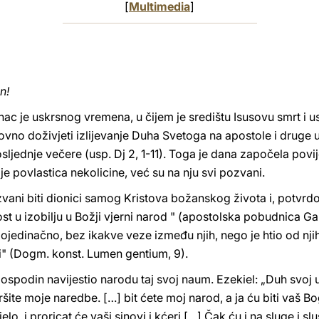
[
Multimedia
]
n!
c je uskrsnog vremena, u čijem je središtu Isusovu smrt i 
vno doživjeti izlijevanje Duha Svetoga na apostole i druge u
jednje večere (usp. Dj 2, 1-11). Toga je dana započela povije
ije povlastica nekolicine, već su na nju svi pozvani.
vani biti dionici samog Kristova božanskog života i, potvrdo
tost u izobilju u Božji vjerni narod " (apostolska pobudnica Ga
 pojedinačno, bez ikakve veze između njih, nego je htio od njih 
ti" (Dogm. konst. Lumen gentium, 9).
spodin navijestio narodu taj svoj naum. Ezekiel: „Duh svoj 
šite moje naredbe. […] bit ćete moj narod, a ja ću biti vaš B
elo, i proricat će vaši sinovi i kćeri […] Čak ću i na sluge i sl