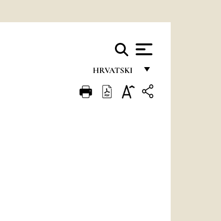
HRVATSKI
FRANÇAIS
ENGLISH
ITALIANO
PORTUGUÊS
ESPAÑOL
DEUTSCH
POLSKI