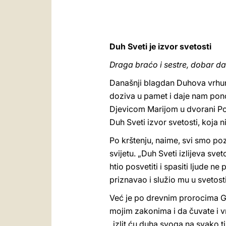
Duh Sveti je izvor svetosti
Draga braćo i sestre, dobar da
Današnji blagdan Duhova vrhuna
doziva u pamet i daje nam pono
Djevicom Marijom u dvorani Posl
Duh Sveti izvor svetosti, koja n
Po krštenju, naime, svi smo poz
svijetu. „Duh Sveti izlijeva sve
htio posvetiti i spasiti ljude ne
priznavao i služio mu u svetos
Već je po drevnim prorocima Go
mojim zakonima i da čuvate i vr
„izlit ću duha svoga na svako tij