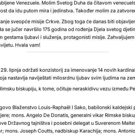
ubljene Venezuele. Molim Svetog Duha da čitavom venecuel
ost da idu putom mira i jedinstva. Također molim za zatvoreni
je sveopće misije Crkve. Zbog toga će danas biti objavljena
 se jučer navršilo 175 godina od rođenja Djela svetog djetin
gestama ljubavi i služenja, protagonisti misije. Zahvaljujem
svijetu. Hvala vam!
29. lipnja održati konzistorij za imenovanje 14 novih kardina
ja nastavlja naviještati milosrdnu ljubav svim ljudima na zeml
Rimsku biskupiju, k tome, očituje neraskidivu vezu između Pet
govo Blaženstvo Louis-Raphaël I Sako, babilonski kaldejski p
jere; mons. Angelo De Donatis, generalni vikar Rimske bisk
ove Državnog tajništva i posebni delegat u Suverenom Malt
jar; mons. Joseph Coutts, nadbiskup Karachija; mons. Antoni