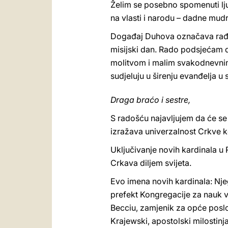
Želim se posebno spomenuti lj
na vlasti i narodu – dadne mudr
Događaj Duhova označava rađan
misijski dan. Rado podsjećam da
molitvom i malim svakodnevnim 
sudjeluju u širenju evanđelja u 
Draga braćo i sestre,
S radošću najavljujem da će se 
izražava univerzalnost Crkve ko
Uključivanje novih kardinala u 
Crkava diljem svijeta.
Evo imena novih kardinala: Nje
prefekt Kongregacije za nauk v
Becciu, zamjenik za opće posl
Krajewski, apostolski milostin