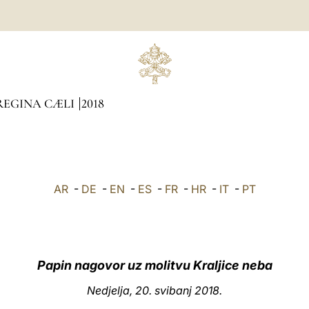
REGINA CÆLI
2018
AR
-
DE
-
EN
-
ES
-
FR
-
HR
-
IT
-
PT
Papin nagovor uz molitvu Kraljice neba
Nedjelja, 20. svibanj 2018.