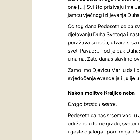
one […] Svi što prizivaju ime Ja
jamcu vječnog izlijevanja Duha
Od tog dana Pedesetnice pa sve 
djelovanju Duha Svetoga i nasto
poražava suhoću, otvara srca n
sveti Pavao: „Plod je pak Duha: 
u nama. Zato danas slavimo ov
Zamolimo Djevicu Mariju da i d
svjedočenja evanđelja i „ulije 
Nakon molitve Kraljice neba
Draga braćo i sestre,
Pedesetnica nas srcem vodi u J
održano u tome gradu, svetom 
i geste dijaloga i pomirenja u S