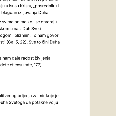
uju u Isusu Kristu, „posredniku i
 blagdan izlijevanja Duha.
e svima onima koji se otvaraju
askom u nas, Duh Sveti
Bogom i bližnjim. To nam govori
st" (Gal 5, 22). Sve to čini Duha
nam daje radost življenja i
ete et exsultate, 177)
itvenog bdjenja za mir koje je
 Duha Svetoga da potakne volju