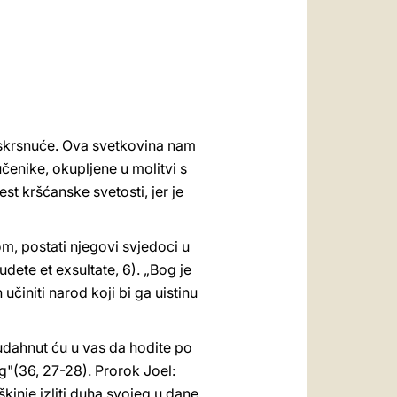
العربيّة
中文
LATINE
uskrsnuće. Ova svetkovina nam
čenike, okupljene u molitvi s
st kršćanske svetosti, jer je
m, postati njegovi svjedoci u
udete et exsultate, 6). „Bog je
učiniti narod koji bi ga uistinu
udahnut ću u vas da hodite po
og"(36, 27-28). Prorok Joel:
uškinje izliti duha svojeg u dane