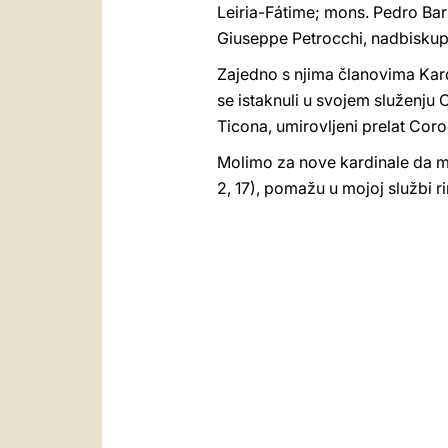
Leiria-Fátime; mons. Pedro Ba
Giuseppe Petrocchi, nadbisku
Zajedno s njima članovima Kard
se istaknuli u svojem služenju
Ticona, umirovljeni prelat Coro
Molimo za nove kardinale da mi
2, 17), pomažu u mojoj službi 