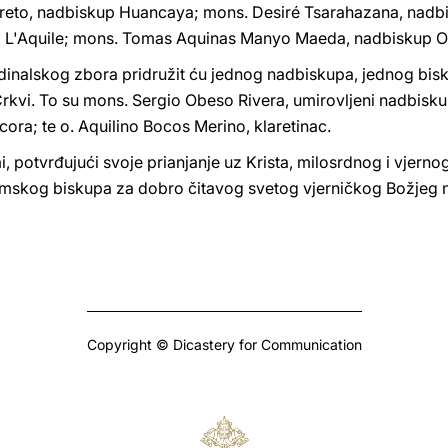
rreto, nadbiskup Huancaya; mons. Desiré Tsarahazana, nad
p L'Aquile; mons. Tomas Aquinas Manyo Maeda, nadbiskup O
inalskog zbora pridružit ću jednog nadbiskupa, jednog bisk
 Crkvi. To su mons. Sergio Obeso Rivera, umirovljeni nadbisk
cora; te o. Aquilino Bocos Merino, klaretinac.
, potvrđujući svoje prianjanje uz Krista, milosrdnog i vjern
rimskog biskupa za dobro čitavog svetog vjerničkog Božjeg 
Copyright © Dicastery for Communication