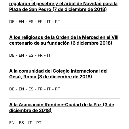
regalaron el pesebre y el árbol de Navidad para la
Plaza de San Pedro (7 de diciembre de 2018)
-
-
-
-
-
DE
EN
ES
FR
IT
PT
A los religiosos de la Orden de la Merced en el VIII
centenario de su fundación (6 diciembre 2018)
-
-
-
-
DE
EN
ES
FR
IT
A la comunidad del Colegio Internacional del
Gesù, Roma (3 de diciembre de 2018)
-
-
-
-
-
DE
EN
ES
FR
IT
PT
A la Asociación Rondine-Ciudad de la Paz (3 de
diciembre de 2018)
-
-
-
EN
ES
IT
PT