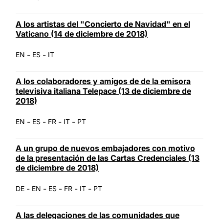
A los artistas del "Concierto de Navidad" en el
Vaticano (14 de diciembre de 2018)
-
-
EN
ES
IT
A los colaboradores y amigos de de la emisora
televisiva italiana Telepace (13 de diciembre de
2018)
-
-
-
-
EN
ES
FR
IT
PT
A un grupo de nuevos embajadores con motivo
de la presentación de las Cartas Credenciales (13
de diciembre de 2018)
-
-
-
-
-
DE
EN
ES
FR
IT
PT
A las delegaciones de las comunidades que