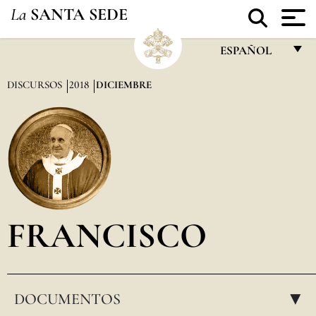
La
SANTA SEDE
ESPAÑOL
FRANÇAIS
DISCURSOS
2018
DICIEMBRE
ENGLISH
ITALIANO
PORTUGUÊS
ESPAÑOL
DEUTSCH
FRANCISCO
POLSKI
العربيّة
DOCUMENTOS
中文
▸