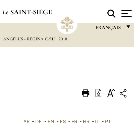
Le
SAINT-SIÈGE
FRANÇAIS
ANGÉLUS - REGINA CÆLI
2018
FRANÇAIS
ENGLISH
ITALIANO
PORTUGUÊS
ESPAÑOL
DEUTSCH
POLSKI
العربيّة
AR
-
DE
-
EN
-
ES
-
FR
-
HR
-
IT
-
PT
中文