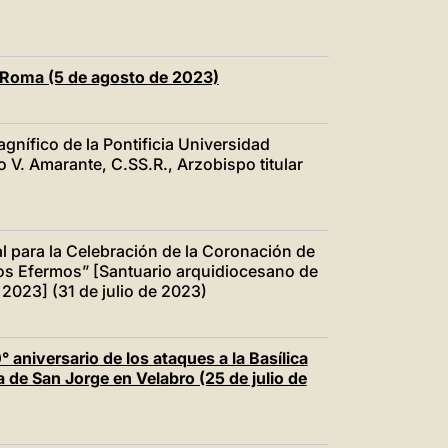
e Roma (5 de agosto de 2023)
gnífico de la Pontificia Universidad
V. Amarante, C.SS.R., Arzobispo titular
l para la Celebración de la Coronación de
los Efermos” [Santuario arquidiocesano de
2023] (31 de julio de 2023)
 aniversario de los ataques a la Basílica
a de San Jorge en Velabro (25 de julio de