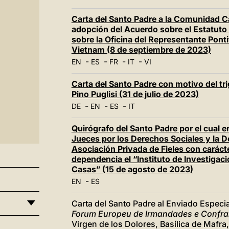
Carta del Santo Padre a la Comunidad Ca
adopción del Acuerdo sobre el Estatuto 
sobre la Oficina del Representante Ponti
Vietnam (8 de septiembre de 2023)
-
-
-
-
EN
ES
FR
IT
VI
Carta del Santo Padre con motivo del tr
Pino Puglisi (31 de julio de 2023)
-
-
-
DE
EN
ES
IT
Quirógrafo del Santo Padre por el cual 
Jueces por los Derechos Sociales y la
Asociación Privada de Fieles con carácte
dependencia el “Instituto de Investigac
Casas” (15 de agosto de 2023)
-
EN
ES
Carta del Santo Padre al Enviado Especia
Forum Europeu de Irmandades e Confra
Virgen de los Dolores, Basílica de Mafra