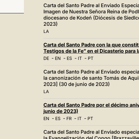
Carta del Santo Padre al Enviado Especial
Imagen de Nuestra Señora Reina de Podl
diocesano de Kodeń (Diócesis de Siedlce)
2023)
LA
Carta del Santo Padre con la que consti
Testigos de la Fe” en el Dicasterio para 
-
-
-
-
DE
EN
ES
IT
PT
Carta del Santo Padre al Enviado especia
la canonización de santo Tomás de Aquin
2023] (30 de junio de 2023)
LA
Carta del Santo Padre por el décimo ani
junio de 2023)
-
-
-
-
EN
ES
FR
IT
PT
Carta del Santo Padre al Enviado especia
la Evangelización del Congo [Brazzavill