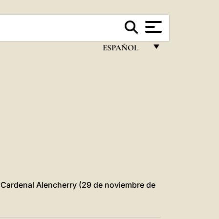
ESPAÑOL
FRANÇAIS
ENGLISH
ITALIANO
PORTUGUÊS
ESPAÑOL
DEUTSCH
POLSKI
e Cardenal Alencherry (29 de noviembre de
العربيّة