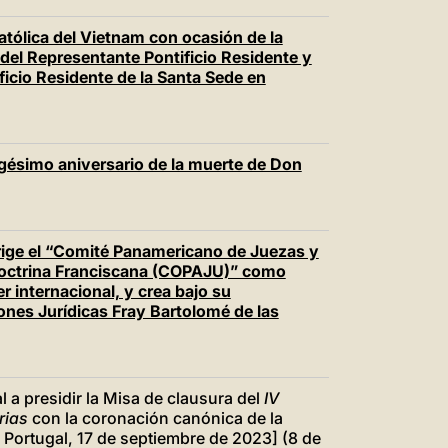
tólica del Vietnam con ocasión de la
del Representante Pontificio Residente y
ficio Residente de la Santa Sede en
igésimo aniversario de la muerte de Don
erige el “Comité Panamericano de Juezas y
 Doctrina Franciscana (COPAJU)” como
r internacional, y crea bajo su
iones Jurídicas Fray Bartolomé de las
l a presidir la Misa de clausura del
IV
rias
con la coronación canónica de la
, Portugal, 17 de septiembre de 2023] (8 de