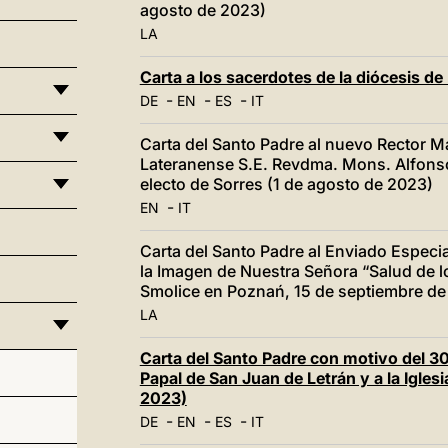
agosto de 2023)
LA
Carta a los sacerdotes de la diócesis d
-
-
-
DE
EN
ES
IT
Carta del Santo Padre al nuevo Rector Ma
Lateranense S.E. Revdma. Mons. Alfonso 
electo de Sorres (1 de agosto de 2023)
-
EN
IT
Carta del Santo Padre al Enviado Especia
la Imagen de Nuestra Señora “Salud de 
Smolice en Poznań, 15 de septiembre de 
LA
Carta del Santo Padre con motivo del 30°
Papal de San Juan de Letrán y a la Iglesi
2023)
-
-
-
DE
EN
ES
IT