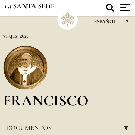
La
SANTA SEDE
ESPAÑOL
FRANÇAIS
VIAJES
2023
ENGLISH
ITALIANO
PORTUGUÊS
ESPAÑOL
DEUTSCH
FRANCISCO
POLSKI
العربيّة
DOCUMENTOS
中文
▸