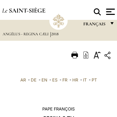
Le
SAINT-SIÈGE
FRANÇAIS
ANGÉLUS - REGINA CÆLI
2018
FRANÇAIS
ENGLISH
ITALIANO
PORTUGUÊS
ESPAÑOL
AR
-
DE
-
EN
-
ES
-
FR
-
HR
-
IT
-
PT
DEUTSCH
POLSKI
العربيّة
PAPE FRANÇOIS
中文