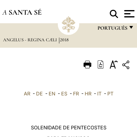
A
SANTA SÉ
PORTUGUÊS
ANGELUS - REGINA CÆLI
2018
FRANÇAIS
ENGLISH
ITALIANO
PORTUGUÊS
ESPAÑOL
AR
-
DE
-
EN
-
ES
-
FR
-
HR
-
IT
-
PT
DEUTSCH
POLSKI
العربيّة
SOLENIDADE DE PENTECOSTES
中文