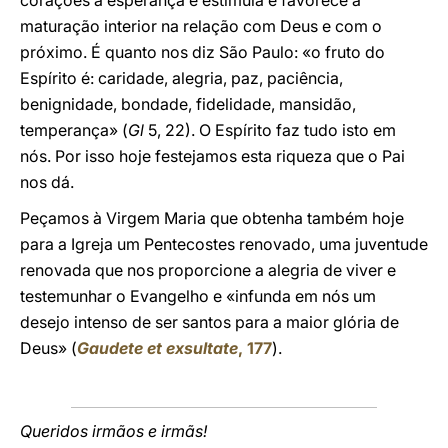
corações à esperança e estimula e favorece a
maturação interior na relação com Deus e com o
próximo. É quanto nos diz São Paulo: «o fruto do
Espírito é: caridade, alegria, paz, paciência,
benignidade, bondade, fidelidade, mansidão,
temperança» (
Gl
5, 22). O Espírito faz tudo isto em
nós. Por isso hoje festejamos esta riqueza que o Pai
nos dá.
Peçamos à Virgem Maria que obtenha também hoje
para a Igreja um Pentecostes renovado, uma juventude
renovada que nos proporcione a alegria de viver e
testemunhar o Evangelho e «infunda em nós um
desejo intenso de ser santos para a maior glória de
Deus» (
Gaudete et exsultate
, 177
).
Queridos irmãos e irmãs!