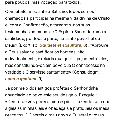
para poucos, mas vocação para todos.
Com efeito, mediante o Batismo, todos somos
chamados a participar na mesma vida divina de Cristo
e, com a Confirmação, a tornarmo-nos suas
testemunhas no mundo. «O Espírito Santo derrama a
santidade, por toda a parte, no santo povo fiel de
Deus» (Exort. ap.
Gaudete et exsultate
, 6
). «Aprouve
a Deus salvar e santificar os homens, não
individualmente, excluída qualquer ligação entre eles,
mas constituindo-os em povo que O conhecesse na
verdade e O servisse santamente» (Const. dogm.
Lumen gentium
, 9).
Já por meio dos antigos profetas o Senhor tinha
anunciado ao povo este seu desígnio. Ezequiel:
«Dentro de vós porei o meu espírito, fazendo com que
sigais as minhas leis e obedeçais e pratiqueis os meus
preceitos. [...] sereis o meu povo e Eu serei o vosso