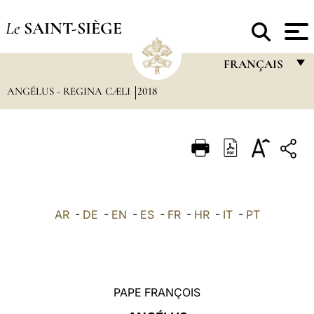
Le
SAINT-SIÈGE
FRANÇAIS
ANGÉLUS - REGINA CÆLI
2018
FRANÇAIS
ENGLISH
ITALIANO
PORTUGUÊS
ESPAÑOL
AR
-
DE
-
EN
-
ES
-
FR
-
HR
-
IT
-
PT
DEUTSCH
POLSKI
العربيّة
PAPE FRANÇOIS
中文