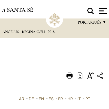
A
SANTA SÉ
PORTUGUÊS
ANGELUS - REGINA CÆLI
2018
FRANÇAIS
ENGLISH
ITALIANO
PORTUGUÊS
ESPAÑOL
DEUTSCH
POLSKI
العربيّة
AR
-
DE
-
EN
-
ES
-
FR
-
HR
-
IT
-
PT
中文