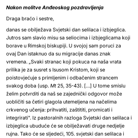
Nakon molitve Anđeoskog pozdravljenja
Draga braćo i sestre,
danas se obilježava Svjetski dan selilaca i izbjeglica.
Jutros sam slavio misu sa seliocima i izbjeglicama koji
borave u Rimskoj biskupiji. U svojoj sam poruci za
ovaj Dan istaknuo da su migracije danas znak
vremena. „Svaki stranac koji pokuca na naša vrata
prilika je za susret s Isusom Kristom, koji se
poistovjećuje s primljenim i odbačenim strancem
svakog doba (usp.
Mt
25, 35-43). […] U tome smislu
želim potvrditi da naš se zajednički odgovor može
uobličiti sa četiri glagola utemeljena na načelima
crkvenog učenja: prihvatiti, zaštititi, promicati i
integrirati". Iz pastoralnih razloga Svjetski dan selilaca i
izbjeglica ubuduće će se obilježavati druge nedjelje
rujna. Tako će se sljedeći, 105. svjetski dan selilaca i