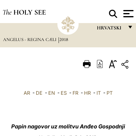
The
HOLY SEE
HRVATSKI
ANGELUS - REGINA CÆLI
2018
FRANÇAIS
ENGLISH
ITALIANO
PORTUGUÊS
ESPAÑOL
AR
-
DE
-
EN
-
ES
-
FR
-
HR
-
IT
-
PT
DEUTSCH
POLSKI
العربيّة
Papin nagovor uz molitvu Anđeo Gospodnji
中文