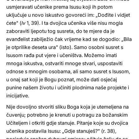
usmjeravati učenike prema Isusu koji ih potom
uključuje u novo iskustvo govoreći im: „Dođite i vidjet
ćete" (
Iv
1, 39). I ta dvojica učenika više nisu mogla
zaboraviti ljepotu tog susreta, do te mjere da je
evanđelist zabilježio čak vrijeme kad se dogodio: „Bila
je otprilike deseta ura" (isto). Samo osobni susret s
Isusom rađa put vjere i učeništva. Možemo imati
mnoga iskustva, ostvariti mnoge stvari, uspostaviti
odnose s mnogim osobama, ali samo susret s Isusom,
u onaj sat koji je Bogu poznat, može dati osjećaj
punine našem životu i učiniti plodnima naše projekte i
inicijative.
Nije dovoljno stvoriti sliku Boga koja je utemeljena na
čuvenju; potrebno je krenuti u potragu za božanskim
Učiteljem i otkriti gdje stanuje. Pitanje koje su dvojica
učenika postavila Isusu: „Gdje stanuješ?" (r. 38),