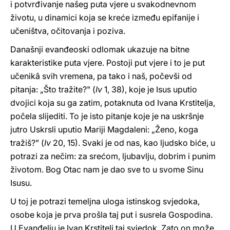
i potvrđivanje našeg puta vjere u svakodnevnom
životu, u dinamici koja se kreće između epifanije i
učeništva, očitovanja i poziva.
Današnji evanđeoski odlomak ukazuje na bitne
karakteristike puta vjere. Postoji put vjere i to je put
učenikâ svih vremena, pa tako i naš, počevši od
pitanja: „Što tražite?" (
Iv
1, 38), koje je Isus uputio
dvojici koja su ga zatim, potaknuta od Ivana Krstitelja,
počela slijediti. To je isto pitanje koje je na uskršnje
jutro Uskrsli uputio Mariji Magdaleni: „Ženo, koga
tražiš?" (
Iv
20, 15). Svaki je od nas, kao ljudsko biće, u
potrazi za nečim: za srećom, ljubavlju, dobrim i punim
životom. Bog Otac nam je dao sve to u svome Sinu
Isusu.
U toj je potrazi temeljna uloga istinskog svjedoka,
osobe koja je prva prošla taj put i susrela Gospodina.
U Evanđelju je Ivan Krstitelj taj svjedok. Zato on može