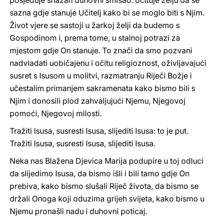
posjeduje snažan duhovni smisao: očituje želju da se
sazna gdje stanuje Učitelj kako bi se moglo biti s Njim.
Život vjere se sastoji u žarkoj želji da budemo s
Gospodinom i, prema tome, u stalnoj potrazi za
mjestom gdje On stanuje. To znači da smo pozvani
nadvladati uobičajenu i očitu religioznost, oživljavajući
susret s Isusom u molitvi, razmatranju Riječi Božje i
učestalim primanjem sakramenata kako bismo bili s
Njim i donosili plod zahvaljujući Njemu, Njegovoj
pomoći, Njegovoj milosti.
Tražiti Isusa, susresti Isusa, slijediti Isusa: to je put.
Tražiti Isusa, susresti Isusa, slijediti Isusa.
Neka nas Blažena Djevica Marija podupire u toj odluci
da slijedimo Isusa, da bismo išli i bili tamo gdje On
prebiva, kako bismo slušali Riječ života, da bismo se
držali Onoga koji oduzima grijeh svijeta, kako bismo u
Njemu pronašli nadu i duhovni poticaj.