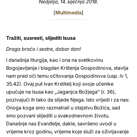
Nedjelja, 14. siječnja 2018.
LATINE
[
Multimedia
]
Tražiti, susresti, slijediti Isusa
Draga braćo i sestre, dobar dan!
I današnja liturgija, kao i ona na svetkovinu
Bogojavljenja i blagdan Krštenja Gospodinova, stavlja
nam pred oči temu očitovanja Gospodinova (usp.
Iv
1,
35.42). Ovaj put Ivan Krstitelj koji svoje učenike
upućuje na Isusa kao „Jaganjca Božjega" (r. 36),
pozivajući ih tako da slijede Njega. Isto vrijedi i za nas:
Onoga koga smo razmatrali u otajstvu Božića, sad
smo pozvani slijediti u svakodnevnom životu.
Današnje nas Evanđelje, dakle, savršeno uvodi u
vrijeme kroz godinu, vrijeme koje služi za oživljavanje