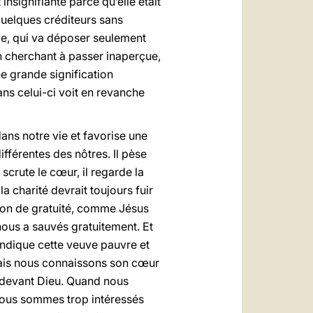
insignifiante parce qu’elle était
 quelques créditeurs sans
mme, qui va déposer seulement
 en cherchant à passer inaperçue,
e grande signification
ans celui-ci voit en revanche
ans notre vie et favorise une
fférentes des nôtres. Il pèse
scrute le cœur, il regarde la
a charité devrait toujours fuir
ssion de gratuité, comme Jésus
 nous a sauvés gratuitement. Et
ndique cette veuve pauvre et
ais nous connaissons son cœur
e devant Dieu. Quand nous
 nous sommes trop intéressés