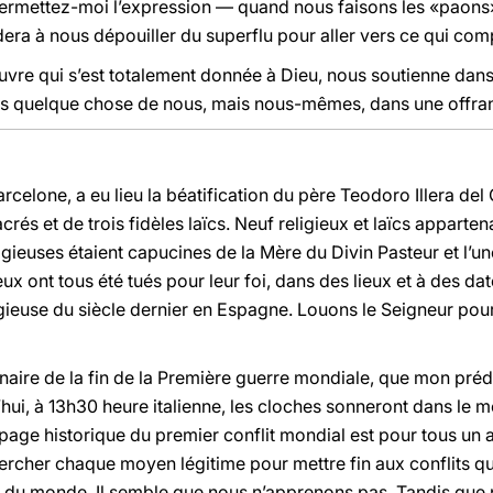
permettez-moi l’expression — quand nous faisons les «paons
dera à nous dépouiller du superflu pour aller vers ce qui com
vre qui s’est totalement donnée à Dieu, nous soutienne dans 
pas quelque chose de nous, mais nous-mêmes, dans une offra
Barcelone, a eu lieu la béatification du père Teodoro Illera 
sacrés et de trois fidèles laïcs. Neuf religieux et laïcs appart
ligieuses étaient capucines de la Mère du Divin Pasteur et l’u
ont tous été tués pour leur foi, dans des lieux et à des date
ligieuse du siècle dernier en Espagne. Louons le Seigneur po
enaire de la fin de la Première guerre mondiale, que mon pr
’hui, à 13h30 heure italienne, les cloches sonneront dans le m
a page historique du premier conflit mondial est pour tous un
chercher chaque moyen légitime pour mettre fin aux conflits q
du monde. Il semble que nous n’apprenons pas. Tandis que n