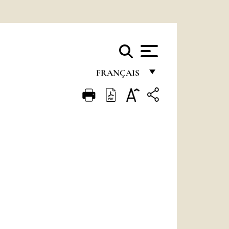
FRANÇAIS
FRANÇAIS
ENGLISH
ITALIANO
PORTUGUÊS
ESPAÑOL
DEUTSCH
POLSKI