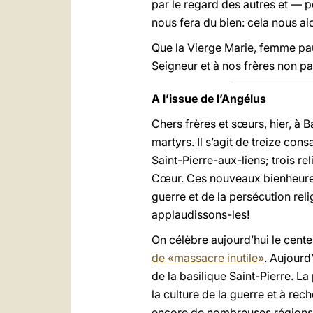
par le regard des autres et — 
nous fera du bien: cela nous ai
Que la Vierge Marie, femme pau
Seigneur et à nos frères non 
A l’issue de l’Angélus
Chers frères et sœurs, hier, à 
martyrs. Il s’agit de treize con
Saint-Pierre-aux-liens; trois re
Cœur. Ces nouveaux bienheureux 
guerre et de la persécution re
applaudissons-les!
On célèbre aujourd’hui le cent
de «massacre inutile»
. Aujourd
de la basilique Saint-Pierre. L
la culture de la guerre et à re
encore de nombreuses régions 