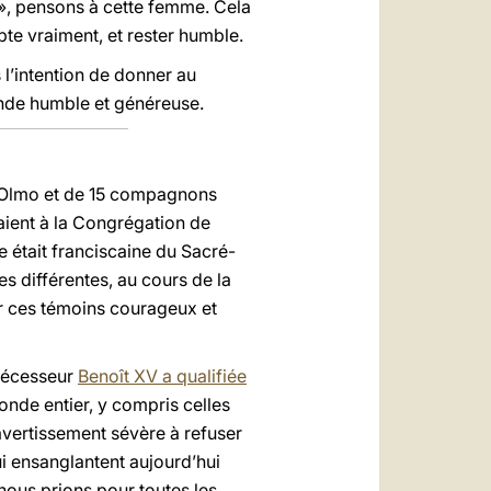
», pensons à cette femme. Cela
pte vraiment, et rester humble.
l’intention de donner au
nde humble et généreuse.
del Olmo et de 15 compagnons
enaient à la Congrégation de
ne était franciscaine du Sacré-
s différentes, au cours de la
ur ces témoins courageux et
édécesseur
Benoît XV a qualifiée
onde entier, y compris celles
 avertissement sévère à refuser
ui ensanglantent aujourd’hui
ous prions pour toutes les