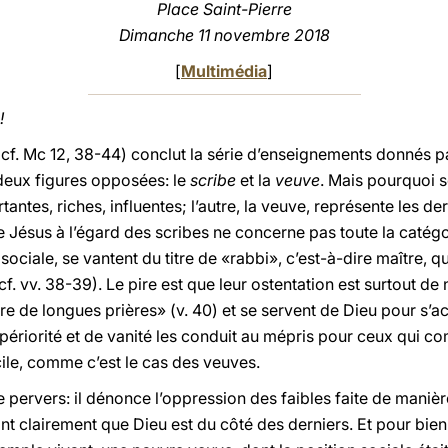
Place Saint-Pierre
Dimanche 11 novembre 2018
[
Multimédia
]
!
(cf. Mc 12, 38-44) conclut la série d’enseignements donnés p
deux figures opposées: le
scribe
et la
veuve
. Mais pourquoi s
ntes, riches, influentes; l’autre, la veuve, représente les dern
de Jésus à l’égard des scribes ne concerne pas toute la catégo
 sociale, se vantent du titre de «rabbi», c’est-à-dire maître, q
f. vv. 38-39). Le pire est que leur ostentation est surtout de
aire de longues prières» (v. 40) et se servent de Dieu pour s
 supériorité et de vanité les conduit au mépris pour ceux qui 
ile, comme c’est le cas des veuves.
rvers: il dénonce l’oppression des faibles faite de manière
ant clairement que Dieu est du côté des derniers. Et pour bien 