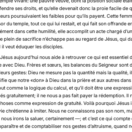
xemple vivant: une pauvre veuve, dont la position sociale était 
fendre ses droits, et qu’elle devenait donc la proie facile de
teurs poursuivaient les faibles pour qu’ils payent. Cette fe
or du temple, tout ce qui lui restait, et qui fait son offrande
ment dans cette humilité, elle accomplit un acte chargé d’un
ste plein de sacrifice n’échappe pas au regard de Jésus, qui d
l il veut éduquer les disciples.
ésus aujourd’hui nous aide à retrouver ce qui est essentiel d
e avec Dieu. Frères et sœurs, les balances du Seigneur sont di
urs gestes: Dieu ne mesure pas la quantité mais la qualité, il 
ifie que notre «don» à Dieu dans la prière et aux autres dans l
 tout comme la logique du calcul, et qu’il doit être une expre
uvés gratuitement; il ne nous a pas fait payer la rédemption. Il
hoses comme expression de gratuité. Voilà pourquoi Jésus i
 chrétienne à imiter. Nous ne connaissons pas son nom, m
 nous irons la saluer, certainement —; et c’est ce qui compt
pparaître et de comptabiliser nos gestes d’altruisme, quand