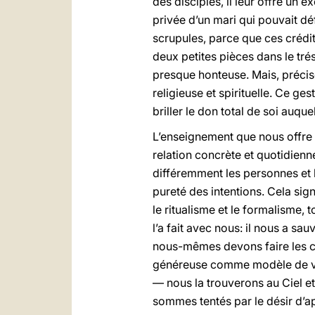
des disciples, il leur offre un e
privée d’un mari qui pouvait dé
scrupules, parce que ces crédi
deux petites pièces dans le trés
presque honteuse. Mais, précisé
religieuse et spirituelle. Ce ge
briller le don total de soi auque
L’enseignement que nous offre J
relation concrète et quotidienn
différemment les personnes et le
pureté des intentions. Cela sign
le ritualisme et le formalisme,
l’a fait avec nous: il nous a sa
nous-mêmes devons faire les c
généreuse comme modèle de vie
— nous la trouverons au Ciel et
sommes tentés par le désir d’a