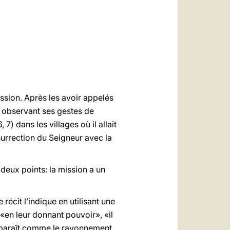
العربيّة
中文
LATINE
ssion. Après les avoir appelés
en observant ses gestes de
) dans les villages où il allait
surrection du Seigneur avec la
deux points: la mission a un
récit l’indique en utilisant une
 «en leur donnant pouvoir», «il
e apparaît comme le rayonnement