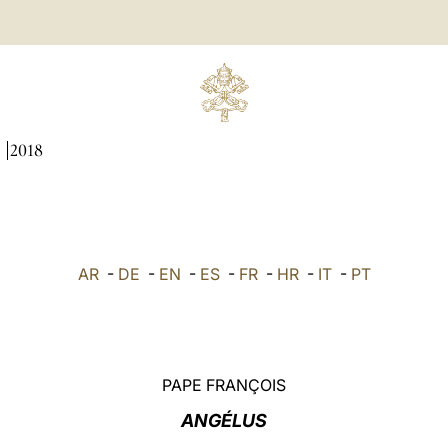
I
2018
AR
-
DE
-
EN
-
ES
-
FR
-
HR
-
IT
-
PT
PAPE FRANÇOIS
ANGÉLUS