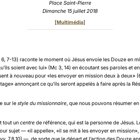
Place Saint-Pierre
Dimanche 15 juillet 2018
[
Multimédia
]
c 6, 7-13) raconte le moment où Jésus envoie les Douze en mi
u’ils soient avec lui» (Mc 3, 14) en écoutant ses paroles et 
sent à nouveau pour «les envoyer en mission deux à deux» (6, 7
stage» annonçant ce qu’ils seront appelés à faire après la Ré
e sur le
style du missionnaire
, que nous pouvons résumer en 
t tout un
centre
de référence, qui est la personne de Jésus. Le 
ur sujet — «il appelle», «il se mit à les envoyer en mission»,
t» (vv. 7.8.10) —, de sorte que le départ et l’action des Douz