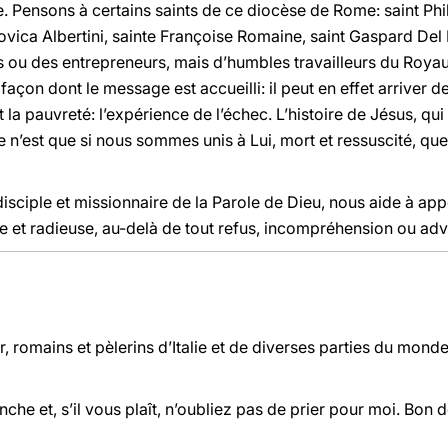
e. Pensons à certains saints de ce diocèse de Rome: saint Phi
ovica Albertini, sainte Françoise Romaine, saint Gaspard Del Bu
s ou des entrepreneurs, mais d’humbles travailleurs du Royaum
façon dont le message est accueilli: il peut en effet arriver d
st la pauvreté: l’expérience de l’échec. L’histoire de Jésus, qui 
e n’est que si nous sommes unis à Lui, mort et ressuscité, que
isciple et missionnaire de la Parole de Dieu, nous aide à ap
 et radieuse, au-delà de tout refus, incompréhension ou adve
 romains et pèlerins d’Italie et de diverses parties du monde:
he et, s’il vous plaît, n’oubliez pas de prier pour moi. Bon d