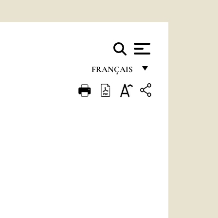
FRANÇAIS
FRANÇAIS
ENGLISH
ITALIANO
PORTUGUÊS
ESPAÑOL
DEUTSCH
POLSKI