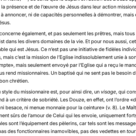
e la présence et de l’œuvre de Jésus dans leur action mission
 à annoncer, ni de capacités personnelles à démontrer, mais qu
ésus.
oncerne également, et pas seulement les prêtres, mais tous 
st dans les divers domaines de la vie. Et pour nous aussi, cet
le qui est Jésus. Ce n’est pas une initiative de fidèles indiv
mais c’est la mission de l’Eglise indissolublement unie à so
mpte», mais seulement envoyé par l’Eglise qui a reçu le mand
s rend missionnaires. Un baptisé qui ne sent pas le besoin d
bon chrétien.
style du missionnaire est, pour ainsi dire, un
visage
, qui con
 à un critère de sobriété. Les Douze, en effet, ont l’ordre «d
ni besace, ni menue monnaie pour la ceinture» (v. 8). Le Maîtr
ent sûrs de l’amour de Celui qui les envoie, uniquement forts
ales sont l’équipement des pèlerins, car tels sont les messa
pas des fonctionnaires inamovibles, pas des vedettes en
tou