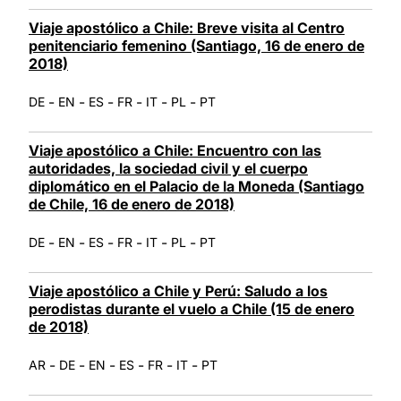
Viaje apostólico a Chile: Breve visita al Centro
penitenciario femenino (Santiago, 16 de enero de
2018)
-
-
-
-
-
-
DE
EN
ES
FR
IT
PL
PT
Viaje apostólico a Chile: Encuentro con las
autoridades, la sociedad civil y el cuerpo
diplomático en el Palacio de la Moneda (Santiago
de Chile, 16 de enero de 2018)
-
-
-
-
-
-
DE
EN
ES
FR
IT
PL
PT
Viaje apostólico a Chile y Perú: Saludo a los
perodistas durante el vuelo a Chile (15 de enero
de 2018)
-
-
-
-
-
-
AR
DE
EN
ES
FR
IT
PT