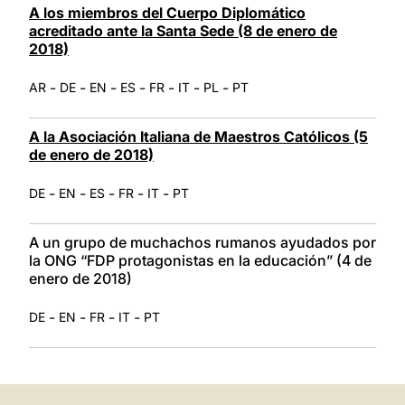
A los miembros del Cuerpo Diplomático
acreditado ante la Santa Sede (8 de enero de
2018)
-
-
-
-
-
-
-
AR
DE
EN
ES
FR
IT
PL
PT
A la Asociación Italiana de Maestros Católicos (5
de enero de 2018)
-
-
-
-
-
DE
EN
ES
FR
IT
PT
A un grupo de muchachos rumanos ayudados por
la ONG “FDP protagonistas en la educación” (4 de
enero de 2018)
-
-
-
-
DE
EN
FR
IT
PT