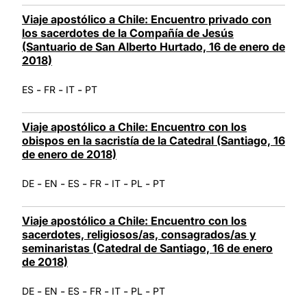
Viaje apostólico a Chile: Encuentro privado con
los sacerdotes de la Compañía de Jesús
(Santuario de San Alberto Hurtado, 16 de enero de
2018)
-
-
-
ES
FR
IT
PT
Viaje apostólico a Chile: Encuentro con los
obispos en la sacristía de la Catedral (Santiago, 16
de enero de 2018)
-
-
-
-
-
-
DE
EN
ES
FR
IT
PL
PT
Viaje apostólico a Chile: Encuentro con los
sacerdotes, religiosos/as, consagrados/as y
seminaristas (Catedral de Santiago, 16 de enero
de 2018)
-
-
-
-
-
-
DE
EN
ES
FR
IT
PL
PT