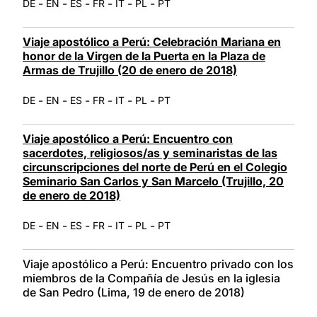
-
-
-
-
-
-
DE
EN
ES
FR
IT
PL
PT
Viaje apostólico a Perú: Celebración Mariana en
honor de la Virgen de la Puerta en la Plaza de
Armas de Trujillo (20 de enero de 2018)
-
-
-
-
-
-
DE
EN
ES
FR
IT
PL
PT
Viaje apostólico a Perú: Encuentro con
sacerdotes, religiosos/as y seminaristas de las
circunscripciones del norte de Perú en el Colegio
Seminario San Carlos y San Marcelo (Trujillo, 20
de enero de 2018)
-
-
-
-
-
-
DE
EN
ES
FR
IT
PL
PT
Viaje apostólico a Perú: Encuentro privado con los
miembros de la Compañía de Jesús en la iglesia
de San Pedro (Lima, 19 de enero de 2018)