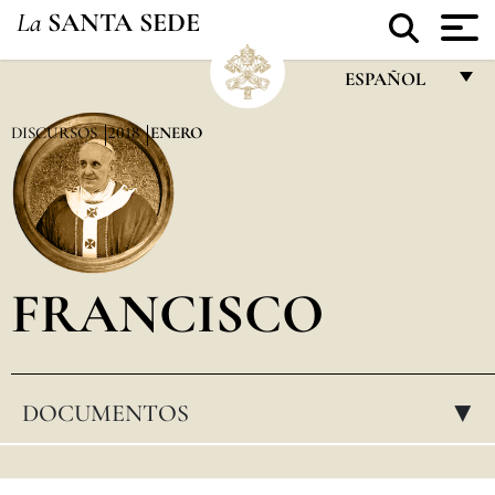
La
SANTA SEDE
ESPAÑOL
FRANÇAIS
DISCURSOS
2018
ENERO
ENGLISH
ITALIANO
PORTUGUÊS
FRANCISCO
ESPAÑOL
DEUTSCH
POLSKI
DOCUMENTOS
▸
العربيّة
中文