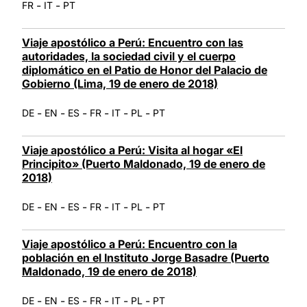
-
-
FR
IT
PT
Viaje apostólico a Perú: Encuentro con las
autoridades, la sociedad civil y el cuerpo
diplomático en el Patio de Honor del Palacio de
Gobierno (Lima, 19 de enero de 2018)
-
-
-
-
-
-
DE
EN
ES
FR
IT
PL
PT
Viaje apostólico a Perú: Visita al hogar «El
Principito» (Puerto Maldonado, 19 de enero de
2018)
-
-
-
-
-
-
DE
EN
ES
FR
IT
PL
PT
Viaje apostólico a Perú: Encuentro con la
población en el Instituto Jorge Basadre (Puerto
Maldonado, 19 de enero de 2018)
-
-
-
-
-
-
DE
EN
ES
FR
IT
PL
PT