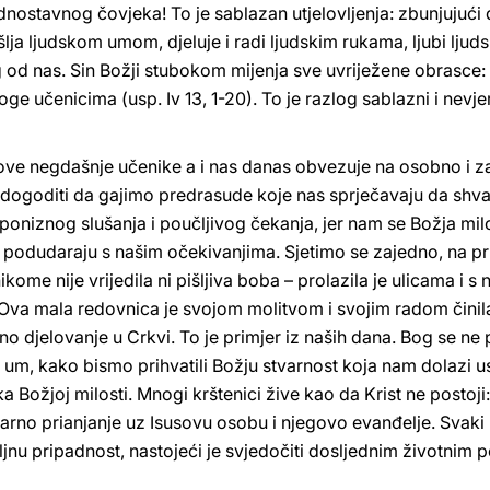
dnostavnog čovjeka! To je sablazan utjelovljenja: zbunjujući 
lja ljudskom umom, djeluje i radi ljudskim rukama, ljubi lju
g od nas. Sin Božji stubokom mijenja sve uvriježene obrasce:
e učenicima (usp. Iv 13, 1-20). To je razlog sablazni i nevj
gove negdašnje učenike a i nas danas obvezuje na osobno i zaj
dogoditi da gajimo predrasude koje nas sprječavaju da shva
niznog slušanja i poučljivog čekanja, jer nam se Božja milo
 podudaraju s našim očekivanjima. Sjetimo se zajedno, na pri
kome nije vrijedila ni pišljiva boba – prolazila je ulicama i s 
Ova mala redovnica je svojom molitvom i svojim radom čini
tivno djelovanje u Crkvi. To je primjer iz naših dana. Bog se 
i um, kako bismo prihvatili Božju stvarnost koja nam dolazi us
a Božjoj milosti. Mnogi krštenici žive kao da Krist ne postoji
varno prianjanje uz Isusovu osobu i njegovo evanđelje. Svaki 
jnu pripadnost, nastojeći je svjedočiti dosljednim životnim po