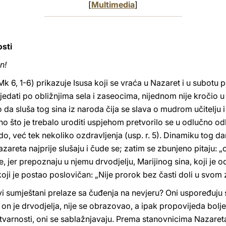
[
Multimedia
]
osti
n!
k 6, 1-6) prikazuje Isusa koji se vraća u Nazaret i u subotu p
jedati po obližnjima sela i zaseocima, nijednom nije kročio 
o da sluša tog sina iz naroda čija se slava o mudrom učitelju 
i ono što je trebalo uroditi uspjehom pretvorilo se u odlučno od
o, već tek nekoliko ozdravljenja (usp. r. 5). Dinamiku tog da
zareta najprije slušaju i čude se; zatim se zbunjeno pitaju:
, jer prepoznaju u njemu drvodjelju, Marijinog sina, koji je o
oji je postao poslovičan: „Nije prorok bez časti doli u svom za
vi sumještani prelaze sa čuđenja na nevjeru? Oni uspoređuju 
on je drvodjelja, nije se obrazovao, a ipak propovijeda bolj
tvarnosti, oni se sablažnjavaju. Prema stanovnicima Nazareta,