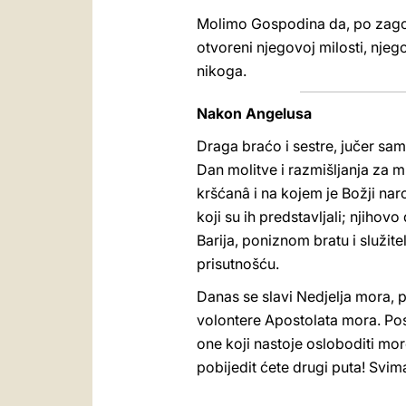
Molimo Gospodina da, po zagov
otvoreni njegovoj milosti, njego
nikoga.
Nakon Angelusa
Draga braćo i sestre, jučer sam
Dan molitve i razmišljanja za mi
kršćanâ i na kojem je Božji na
koji su ih predstavljali; njiho
Barija, poniznom bratu i služite
prisutnošću.
Danas se slavi Nedjelja mora, p
volontere Apostolata mora. Pos
one koji nastoje osloboditi mo
pobijedit ćete drugi puta! Svim