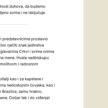
udnost duhova, da budemo
ljeno svima i ne isključuje
vim predstavnicima proslavio
bio rječiti znak jedinstva
oglavarima Crkvi i svima onima
no na mene. Hvala nadbiskupu
ali molitvom i radosnom
telji kao i za kapelane i
tima nedostojnim čovjeka; kao i
m Brazilce, samo hrabro,
ene. Dobar tek i do viđenja!