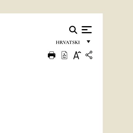
HRVATSKI
FRANÇAIS
ENGLISH
ITALIANO
PORTUGUÊS
ESPAÑOL
DEUTSCH
POLSKI