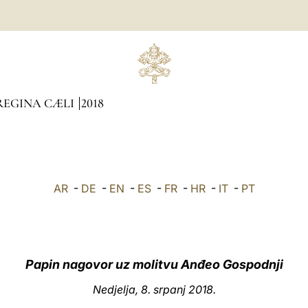
REGINA CÆLI
2018
AR
-
DE
-
EN
-
ES
-
FR
-
HR
-
IT
-
PT
Papin nagovor uz molitvu Anđeo Gospodnji
Nedjelja, 8. srpanj 2018.