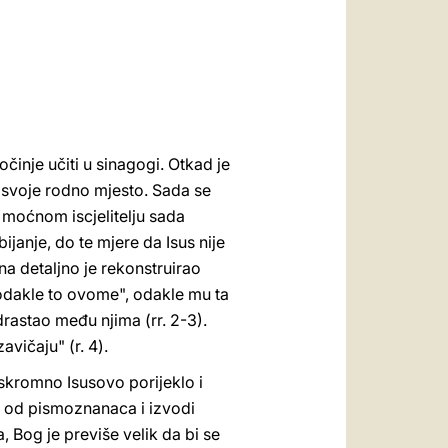
العربيّة
中文
LATINE
očinje učiti u sinagogi. Otkad je
u svoje rodno mjesto. Sada se
i moćnom iscjelitelju sada
bijanje, do te mjere da Isus nije
na detaljno je rekonstruirao
 „odakle to ovome", odakle mu ta
drastao među njima (rr. 2-3).
vičaju" (r. 4).
skromno Isusovo porijeklo i
e od pismoznanaca i izvodi
 Bog je previše velik da bi se