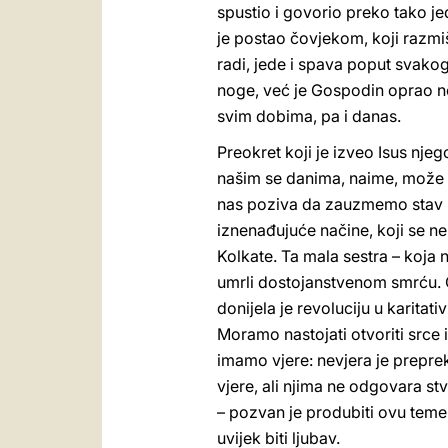
spustio i govorio preko tako je
je postao čovjekom, koji razmiš
radi, jede i spava poput svako
noge, već je Gospodin oprao nog
svim dobima, pa i danas.
Preokret koji je izveo Isus nje
našim se danima, naime, može 
nas poziva da zauzmemo stav po
iznenađujuće načine, koji se ne
Kolkate. Ta mala sestra – koja ni
umrli dostojanstvenom smrću. 
donijela je revoluciju u karita
Moramo nastojati otvoriti srce 
imamo vjere: nevjera je preprek
vjere, ali njima ne odgovara st
– pozvan je produbiti ovu temel
uvijek biti ljubav.