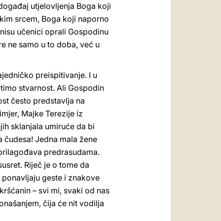
događaj utjelovljenja Boga koji
dskim srcem, Boga koji naporno
 nisu učenici oprali Gospodinu
ere ne samo u to doba, već u
edničko preispitivanje. I u
timo stvarnost. Ali Gospodin
st često predstavlja na
mjer, Majke Terezije iz
njih sklanjala umiruće da bi
la čudesa! Jedna mala žene
ne prilagođava predrasudama.
usret. Riječ je o tome da
: ponavljaju geste i znakove
kršćanin – svi mi, svaki od nas
našanjem, čija će nit vodilja