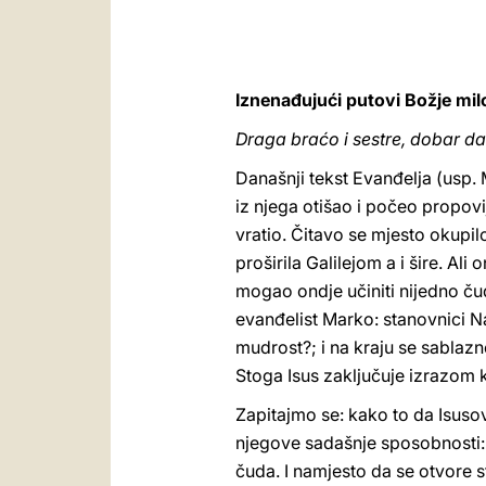
Iznenađujući putovi Božje mil
Draga braćo i sestre, dobar da
Današnji tekst Evanđelja (usp. M
iz njega otišao i počeo propovi
vratio. Čitavo se mjesto okupil
proširila Galilejom a i šire. Al
mogao ondje učiniti nijedno čud
evanđelist Marko: stanovnici Na
mudrost?; i na kraju se sablazne
Stoga Isus zaključuje izrazom k
Zapitajmo se: kako to da Isuso
njegove sadašnje sposobnosti: 
čuda. I namjesto da se otvore s