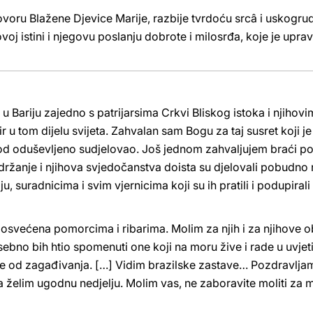
oru Blažene Djevice Marije, razbije tvrdoću srcâ i uskogr
voj istini i njegovu poslanju dobrote i milosrđa, koje je uprav
 u Bariju zajedno s patrijarsima Crkvi Bliskog istoka i njiho
r u tom dijelu svijeta. Zahvalan sam Bogu za taj susret koji je 
rod oduševljeno sudjelovao. Još jednom zahvaljujem braći p
vo držanje i njihova svjedočanstva doista su djelovali pobud
lju, suradnicima i svim vjernicima koji su ih pratili i podupir
osvećena pomorcima i ribarima. Molim za njih i za njihove obi
ebno bih htio spomenuti one koji na moru žive i rade u uvje
re od zagađivanja. […] Vidim brazilske zastave… Pozdravlja
a želim ugodnu nedjelju. Molim vas, ne zaboravite moliti za m