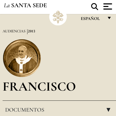
La
SANTA SEDE
ESPAÑOL
FRANÇAIS
AUDIENCIAS
2013
ENGLISH
ITALIANO
PORTUGUÊS
ESPAÑOL
DEUTSCH
FRANCISCO
POLSKI
العربيّة
DOCUMENTOS
中文
▸