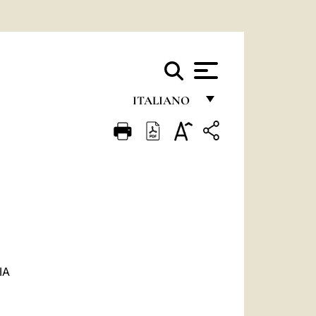
ITALIANO
FRANÇAIS
ENGLISH
ITALIANO
PORTUGUÊS
ESPAÑOL
DEUTSCH
IA
POLSKI