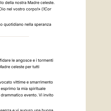
ello della nostra Madre celeste.
 Dio nel vostro corpo!» (
1Cor
no quotidiano nella speranza
ffidare le angosce e i tormenti
Madre celeste per tutti
ovocato vittime e smarrimento
 esprimo la mia spirituale
sto drammatico evento. Vi invito
 presenza e vi auguro una buona