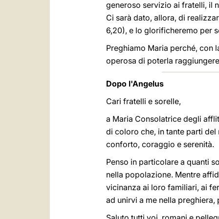
generoso servizio ai fratelli, il
Ci sarà dato, allora, di realizz
6,20), e lo glorificheremo per s
Preghiamo Maria perché, con la 
operosa di poterla raggiungere un
Dopo l'Angelus
Cari fratelli e sorelle,
a Maria Consolatrice degli affli
di coloro che, in tante parti de
conforto, coraggio e serenità.
Penso in particolare a quanti s
nella popolazione. Mentre affid
vicinanza ai loro familiari, ai f
ad unirvi a me nella preghiera, p
Saluto tutti voi, romani e pelle