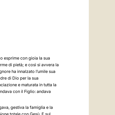
العربيّة
中文
LATINE
io esprime con gioia la sua
me di pietà; e così si avvera la
ignore ha innalzato l’umile sua
dre di Dio per la sua
nciazione e maturata in tutta la
andava con il Figlio: andava
va, gestiva la famiglia e la
ione totale con Gesù. E sul