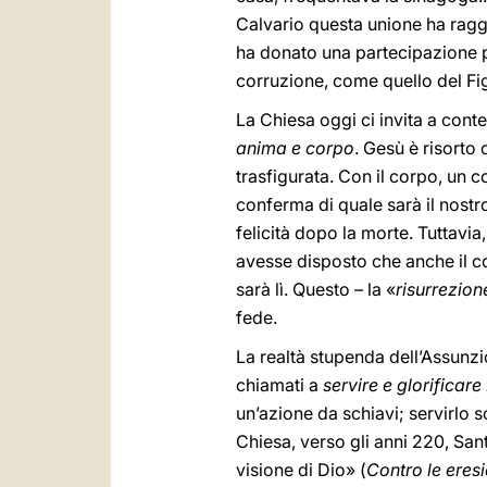
Calvario questa unione ha raggi
ha donato una partecipazione 
corruzione, come quello del Fig
La Chiesa oggi ci invita a con
anima e corpo
. Gesù è risorto
trasfigurata. Con il corpo, un 
conferma di quale sarà il nostro
felicità dopo la morte. Tuttavi
avesse disposto che anche il cor
sarà lì. Questo – la «
risurrezion
fede.
La realtà stupenda dell’Assunz
chiamati a
servire e glorificare
un’azione da schiavi; servirlo 
Chiesa, verso gli anni 220, Sant
visione di Dio» (
Contro le eresi