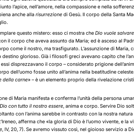
unto l’apice, nell’amore, nella compassione e nella sofferenz
piena anche alla
risurrezione
di Gesù. Il corpo della Santa Ma
lio.
templare questo mistero: esso ci mostra che
Dio vuole salvare
 con il corpo che aveva assunto da Maria; ed è asceso al Pad
corpo come il nostro, ma trasfigurato. L’assunzione di Maria, c
 destino glorioso. Già i filosofi greci avevano capito che l’a
a, essi disprezzavano il corpo – considerato prigione dell’a
po dell’uomo fosse unito all’anima nella beatitudine celeste. 
e della carne
» – è un elemento proprio della rivelazione crist
ione di Maria manifesta e conferma l’unità della persona uma
 Dio con tutto il nostro essere
, anima e corpo. Servire Dio sol
soltanto con l’anima sarebbe in contrasto con la nostra natu
’Ireneo, afferma che «la gloria di Dio è l’uomo vivente, e la v
e
, IV, 20, 7). Se avremo vissuto così, nel gioioso servizio a D