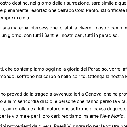
 nostro destino, nel giorno della risurrezione, sarà simile a qu
are pienamente l’esortazione dell’apostolo Paolo: «Glorificate
empre in cielo.
sua materna intercessione, ci aiuti a vivere il nostro cammi
 giorno, con tutti i Santi e i nostri cari, tutti in paradiso.
tti, che contempliamo oggi nella gloria del Paradiso, vorrei a
l mondo, soffrono nel corpo e nello spirito. Ottenga la nostra 
ono provati dalla tragedia avvenuta ieri a Genova, che ha pr
o alla misericordia di Dio le persone che hanno perso la vita,
eriti, agli sfollati e a tutti coloro che soffrono a causa di que
er le vittime e per i loro cari; recitiamo insieme l’
Ave Maria
.
grini provenienti da diversi Paesi! Vi ringrazio per la vostra