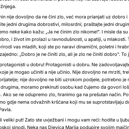
ižnjega.
in nije dovoljno da ne čini zlo, već mora prianjati uz dobro i č
dite jedni drugima dobrostivi, milosrdni; praštajte jedni drug
jemo neke kako kažu: „Ja ne činim zlo nikome!". I misle da su sv
dobro, i život im prolazi u ravnodušnosti, u apatiji, u mlakosti
prirodi vas mladih, koji ste po naravi dinamični, poletni i hrab
jedno: „Dobro je ne činiti zlo, ali je zlo ne činiti dobro". To
otagonisti u dobru! Protagonisti u dobru. Ne zadovoljavajte 
je je mogao učiniti a nije učinio. Nije dovoljno ne mrziti, tre
eprijatelje; nije dovoljno ne biti uzrokom podjele, potrebno j
 o drugima, moramo prekinuti osobu kad čujemo da govori loš
bro. Ako se ne odupremo zlo, hranimo ga na prešutan način. Po
ri tamo gdje nema odvažnih kršćana koji mu se suprotstavljaju 
Pavla.
i veliki put! Zato ste uvježbani i mogu vam reći: hodite u ljuba
pskoj sinodi. Neka nas Djevica Marija podupire svojim majč