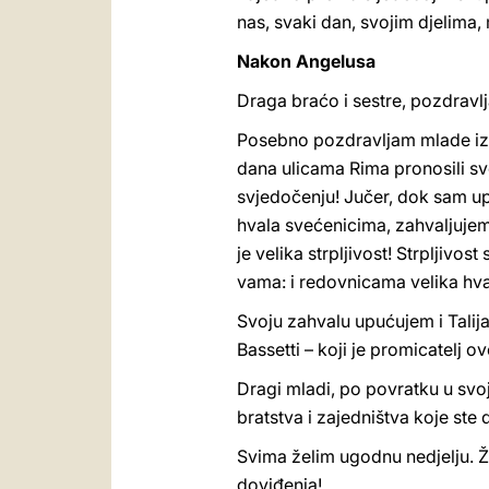
nas, svaki dan, svojim djelima, 
Nakon Angelusa
Draga braćo i sestre, pozdravlj
Posebno pozdravljam mlade iz t
dana ulicama Rima pronosili sv
svjedočenju! Jučer, dok sam upu
hvala svećenicima, zahvaljujem 
je velika strpljivost! Strpljivo
vama: i redovnicama velika hva
Svoju zahvalu upućujem i Talija
Bassetti – koji je promicatelj 
Dragi mladi, po povratku u svo
bratstva i zajedništva koje ste
Svima želim ugodnu nedjelju. Ž
doviđenja!