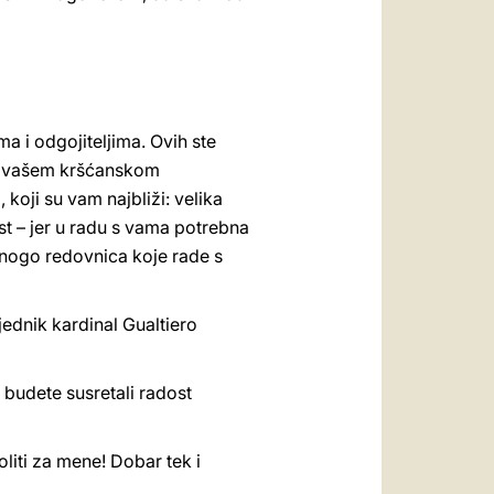
a i odgojiteljima. Ovih ste
i i vašem kršćanskom
koji su vam najbliži: velika
st – jer u radu s vama potrebna
r mnogo redovnica koje rade s
jednik kardinal Gualtiero
 budete susretali radost
liti za mene! Dobar tek i