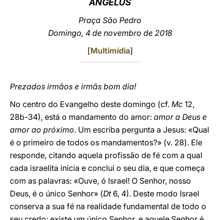
ANGELUS
LATINE
Praça São Pedro
Domingo, 4 de novembro de 2018
[
Multimídia
]
Prezados irmãos e irmãs bom dia!
No centro do Evangelho deste domingo (cf.
Mc
12,
28b-34), está o mandamento do amor:
amor a Deus e
amor ao próximo
. Um escriba pergunta a Jesus: «Qual
é o primeiro de todos os mandamentos?» (v. 28). Ele
responde, citando aquela profissão de fé com a qual
cada israelita inicia e conclui o seu dia, e que começa
com as palavras: «Ouve, ó Israel! O Senhor, nosso
Deus, é o único Senhor» (
Dt
6, 4). Deste modo Israel
conserva a sua fé na realidade fundamental de todo o
seu credo: existe um único Senhor, e aquele Senhor é