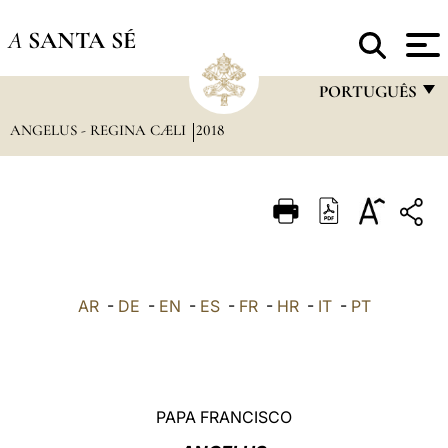
A
SANTA SÉ
PORTUGUÊS
ANGELUS - REGINA CÆLI
2018
FRANÇAIS
ENGLISH
ITALIANO
PORTUGUÊS
ESPAÑOL
AR
-
DE
-
EN
-
ES
-
FR
-
HR
-
IT
-
PT
DEUTSCH
POLSKI
العربيّة
PAPA FRANCISCO
中文