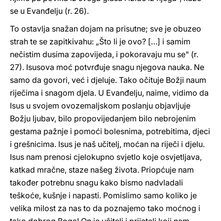
se u Evanđelju (r. 26).
To ostavlja snažan dojam na prisutne; sve je obuzeo
strah te se zapitkivahu: „Što li je ovo? […] i samim
nečistim dusima zapovijeda, i pokoravaju mu se" (r.
27). Isusova moć potvrđuje snagu njegova nauka. Ne
samo da govori, već i djeluje. Tako očituje Božji naum
riječima i snagom djela. U Evanđelju, naime, vidimo da
Isus u svojem ovozemaljskom poslanju objavljuje
Božju ljubav, bilo propovijedanjem bilo nebrojenim
gestama pažnje i pomoći bolesnima, potrebitima, djeci
i grešnicima. Isus je naš učitelj, moćan na riječi i djelu.
Isus nam prenosi cjelokupno svjetlo koje osvjetljava,
katkad mračne, staze našeg života. Priopćuje nam
također potrebnu snagu kako bismo nadvladali
teškoće, kušnje i napasti. Pomislimo samo koliko je
velika milost za nas to da poznajemo tako moćnog i