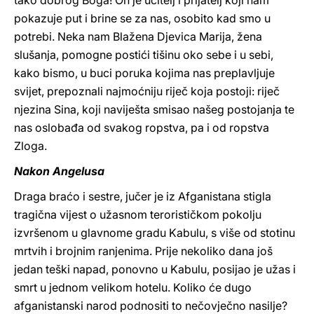
tako dobrog Boga! On je učitelj i prijatelj koji nam
pokazuje put i brine se za nas, osobito kad smo u
potrebi. Neka nam Blažena Djevica Marija, žena
slušanja, pomogne postići tišinu oko sebe i u sebi,
kako bismo, u buci poruka kojima nas preplavljuje
svijet, prepoznali najmoćniju riječ koja postoji: riječ
njezina Sina, koji naviješta smisao našeg postojanja te
nas oslobađa od svakog ropstva, pa i od ropstva
Zloga.
Nakon Angelusa
Draga braćo i sestre, jučer je iz Afganistana stigla
tragična vijest o užasnom terorističkom pokolju
izvršenom u glavnome gradu Kabulu, s više od stotinu
mrtvih i brojnim ranjenima. Prije nekoliko dana još
jedan teški napad, ponovno u Kabulu, posijao je užas i
smrt u jednom velikom hotelu. Koliko će dugo
afganistanski narod podnositi to nečovječno nasilje?