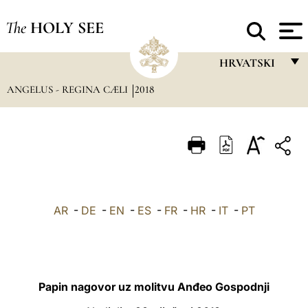
The
HOLY SEE
HRVATSKI
ANGELUS - REGINA CÆLI
2018
FRANÇAIS
ENGLISH
ITALIANO
PORTUGUÊS
ESPAÑOL
AR
-
DE
-
EN
-
ES
-
FR
-
HR
-
IT
-
PT
DEUTSCH
POLSKI
العربيّة
Papin nagovor uz molitvu Anđeo Gospodnji
中文