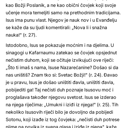
kao Božji Poslanik, a ne kao obični čovjek koji svoje
učenje mora temeljiti samo na prethodnim tradicijama.
Isus ima punu vlast. Njegov je nauk nov i u Evanđelju
se kaže da su ljudi komentirali: „Nova li i snažna
nauka!" (r. 27).
Istodobno, Isus se pokazuje moćnim i na djelima. U
sinagogi u Kafarnaumu zatekao se čovjek opsjednut
nečistim duhom, koji se očituje izvikujući ove riječi:
„Što ti imaš s nama, Isuse Nazarećanine? Došao si da
nas uništiš? Znam tko si: Svetac Božji!" (r. 24). Đavao
je u pravu, Isus je došao uništiti đavla, uništiti đavla,
pobijediti ga! Taj nečisti duh poznaje Isusovu moć i
proglašava također njegovu svetost. Isus se izderao
na njega riječima: „Umukni i iziđi iz njega!" (r. 25). Tih
nekoliko Isusovih riječi bilo je dovoljno da pobijedi
Sotonu, koji izađe iz tog čovjeka: „nečisti duh potrese
njime pa povika iz svega glasa i iziđe iz njega", kaže