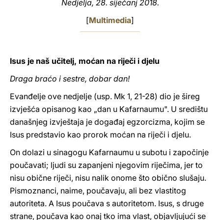
Nedjelja, 28. siječanj 2018.
LATINE
[
Multimedia
]
Isus je naš učitelj, moćan na riječi i djelu
Draga braćo i sestre, dobar dan!
Evanđelje ove nedjelje (usp. Mk 1, 21-28) dio je šireg
izvješća opisanog kao „dan u Kafarnaumu". U središtu
današnjeg izvještaja je događaj egzorcizma, kojim se
Isus predstavio kao prorok moćan na riječi i djelu.
On dolazi u sinagogu Kafarnaumu u subotu i započinje
poučavati; ljudi su zapanjeni njegovim riječima, jer to
nisu obične riječi, nisu nalik onome što obično slušaju.
Pismoznanci, naime, poučavaju, ali bez vlastitog
autoriteta. A Isus poučava s autoritetom. Isus, s druge
strane, poučava kao onaj tko ima vlast, objavljujući se