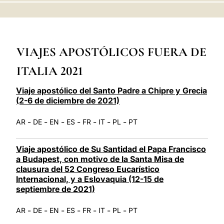
LATINE
VIAJES APOSTÓLICOS FUERA DE
ITALIA 2021
Viaje apostólico del Santo Padre a Chipre y Grecia
(2-6 de diciembre de 2021)
-
-
-
-
-
-
-
AR
DE
EN
ES
FR
IT
PL
PT
Viaje apostólico de Su Santidad el Papa Francisco
a Budapest, con motivo de la Santa Misa de
clausura del 52 Congreso Eucarístico
Internacional, y a Eslovaquia (12-15 de
septiembre de 2021)
-
-
-
-
-
-
-
AR
DE
EN
ES
FR
IT
PL
PT