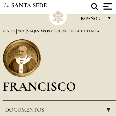
La
SANTA SEDE
ESPAÑOL
FRANÇAIS
VIAJES
2021
VIAJES APOSTÓLICOS FUERA DE ITALIA
ENGLISH
ITALIANO
PORTUGUÊS
ESPAÑOL
DEUTSCH
FRANCISCO
POLSKI
العربيّة
DOCUMENTOS
中文
▸