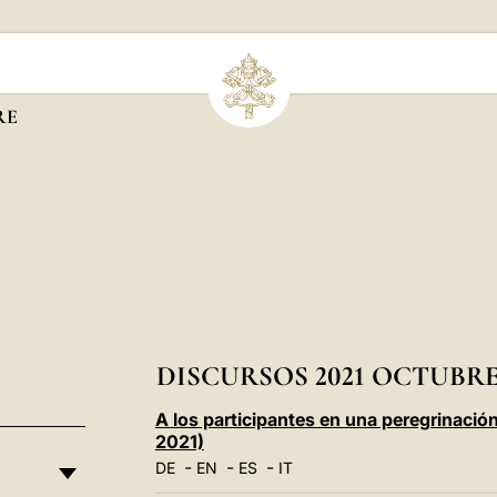
RE
DISCURSOS 2021 OCTUBR
A los participantes en una peregrinaci
2021)
-
-
-
DE
EN
ES
IT