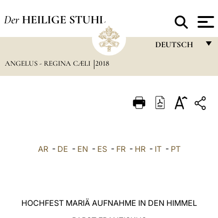
Der
HEILIGE STUHL
DEUTSCH
ANGELUS - REGINA CÆLI
2018
FRANÇAIS
ENGLISH
ITALIANO
PORTUGUÊS
ESPAÑOL
AR
-
DE
-
EN
-
ES
-
FR
-
HR
-
IT
-
PT
DEUTSCH
POLSKI
العربيّة
HOCHFEST MARIÄ AUFNAHME IN DEN HIMMEL
中文