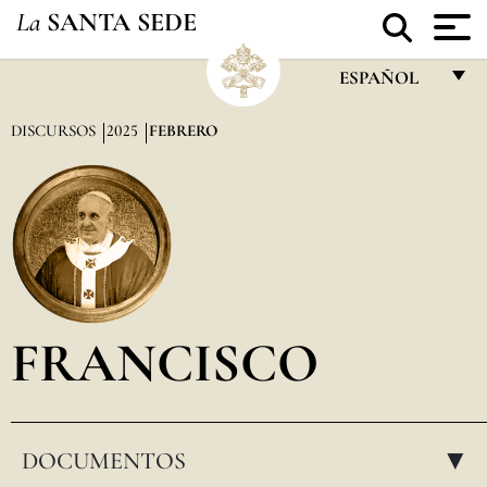
La
SANTA SEDE
ESPAÑOL
FRANÇAIS
DISCURSOS
2025
FEBRERO
ENGLISH
ITALIANO
PORTUGUÊS
ESPAÑOL
DEUTSCH
FRANCISCO
POLSKI
العربيّة
DOCUMENTOS
中文
▸