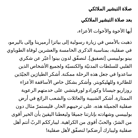
صلاة التبشير الملائكي
بعد صلاة التبشير الملائكي
أيها الأخوة والأخوات الأعزاء،
ذهبت بالأمس في زيارة رسولية إلى بياتزا أرميرينا وإلى باليرمو،
في صقلية، بمناسبة الذكرى الخامسة والعشرين لوفاة الطوباوي
بينو بولييسي [تصفيق]. لنصفّق لدون بينو! أعبّر عن شكري
القلبي للسلطات المدنيّة والكنسيّة ولجميع الأشخاص الذين
ساعدوا في جعل هذه الرحلة ممكنة. أشكر الطيارَين الجيّدَين
للطائرة وللهليكوبتر. وأشكر بشكل خاص الأساقفة الأعزاء
روزاريو جيسانا وكورادو لورفيتشي على خدمتهم الرعوية
الممتازة. أشكر الشبيبة والعائلات والشعب الرائع في أرض
صقلية الجميلة هذه، على ترحيبهم الحار. فليستمرّ مثال دون
بولييسي وشهادته بإنارتنا جميعًا وليعطنا اليقينَ بأن الخير أقوى
من الشرّ، والحبّ أقوى من الكراهية. ليبارككم الربّ أنتم أهل
صقلية وليبارك أرضكم! لنصفّق لأهل صقلية!