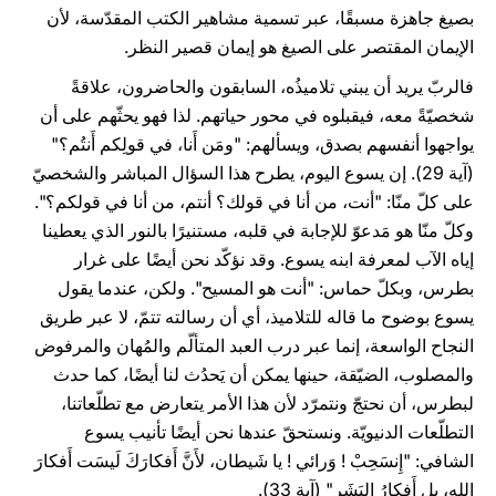
بصيغ جاهزة مسبقًا، عبر تسمية مشاهير الكتب المقدّسة، لأن
الإيمان المقتصر على الصيغ هو إيمان قصير النظر.
فالربّ يريد أن يبني تلاميذُه، السابقون والحاضرون، علاقةً
شخصيّةً معه، فيقبلوه في محور حياتهم. لذا فهو يحثّهم على أن
يواجهوا أنفسهم بصدق، ويسألهم: "ومَن أَنا، في قولِكم أَنتُم؟"
(آية 29). إن يسوع اليوم، يطرح هذا السؤال المباشر والشخصيّ
على كلّ منّا: "أنت، من أنا في قولك؟ أنتم، من أنا في قولكم؟".
وكلّ منّا هو مَدعوّ للإجابة في قلبه، مستنيرًا بالنور الذي يعطينا
إياه الآب لمعرفة ابنه يسوع. وقد نؤكّد نحن أيضًا على غرار
بطرس، وبكلّ حماس: "أنت هو المسيح". ولكن، عندما يقول
يسوع بوضوح ما قاله للتلاميذ، أي أن رسالته تتمّ، لا عبر طريق
النجاح الواسعة، إنما عبر درب العبد المتألّم والمُهان والمرفوض
والمصلوب، الضيّقة، حينها يمكن أن يَحدُث لنا أيضًا، كما حدث
لبطرس، أن نحتجّ ونتمرّد لأن هذا الأمر يتعارض مع تطلّعاتنا،
التطلّعات الدنيويّة. ونستحقّ عندها نحن أيضًا تأنيب يسوع
الشافي: "إِنسَحِبْ ! وَرائي ! يا شَيطان، لأَنَّ أَفكارَكَ لَيسَت أَفكارَ
الله، بل أَفكارُ البَشَر" (آية 33).