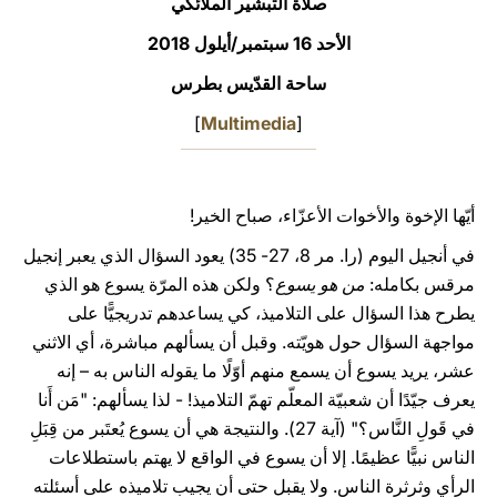
صلاة التبشير الملائكي
LATINE
الأحد 16 سبتمبر/أيلول 2018
ساحة القدّيس بطرس
]
Multimedia
[
أيّها الإخوة والأخوات الأعزّاء، صباح الخير!
في أنجيل اليوم (را. مر 8، 27- 35) يعود السؤال الذي يعبر إنجيل
مرقس بكامله:
من هو يسوع
؟ ولكن هذه المرّة يسوع هو الذي
يطرح هذا السؤال على التلاميذ، كي يساعدهم تدريجيًّا على
مواجهة السؤال حول هويّته. وقبل أن يسألهم مباشرة، أي الاثني
عشر، يريد يسوع أن يسمع منهم أوّلًا ما يقوله الناس به – إنه
يعرف جيّدًا أن شعبيّة المعلّم تهمّ التلاميذ! - لذا يسألهم: "مَن أَنا
في قَولِ النَّاس؟" (آية 27). والنتيجة هي أن يسوع يُعتَبر من قِبَلِ
الناس نبيًّا عظيمًا. إلا أن يسوع في الواقع لا يهتم باستطلاعات
الرأي وثرثرة الناس. ولا يقبل حتى أن يجيب تلاميذه على أسئلته