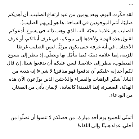
...
لقد فكّرت اليوم، وبعد يومين من عيد ارتفاع الصليب، أن أهديكم
صليبًا، أنتم الموجودين في الساحة. ها هو [يريهم الصليب].
الصليب هو علامة محبّة الله، الذي وهب ذاته في يسوع. أدعوكم
لقبول هذه الهدية ولأخذها إلى بيوتكم، في غرف أبنائكم، أو غرف
الأجداد... في أية غرفة حتى يكون مرئيًّا. ليس الصليب غرضًا
للزينة، إنما علامة دينيّة كيما نتأمّل بها ونصلّي. إذ ننظر إلى يسوع
المصلوب، ننظر إلى خلاصنا. ليس عليكم أن تدفعوا شيئا، إن قال
لكم أحد إنه عليكم أن تدفعوا فهو منافق! لا شيء! إنه هدية من
البابا. أشكر الراهبات والفقراء واللاجئين الذين يوزّعون الآن هذه
الهديّة، الصغيرة، إنما الثمينة! كالعادة، الإيمان يأتي من الصغار،
من الودعاء.
أتمنّى للجميع يوم أحد مبارك. من فضلكم لا تنسوا أن تصلّوا من
أجلي. غداء هنيئًا وإلى اللقاء!