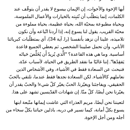
أيها الإخوة والأخوات، إن الإيمان بيسوع لا يقدر أن يتوقّف عند
الكلمات، إنما يتطلّب أن نُثبِته بالخيارات والأعمال الملموسة،
وبحياة مطبوعة بمحبّة الله، بحياة عظيمة، بحياة مملوءة من
محبّة القريب. يقول لنا يسوع إنه، إذا أردنا اتّباعه وأن نكون
تلاميذه، علينا أن نزهد بأنفسنا (را. آية 34)، أي بمتطلّبات كبريائنا
الأناني، وأن نحمل صليبنا الشخصي. ثم يعطي الجميع قاعدة
أساسية. وما هي هذه القاعدة؟ "الَّذي يُريدُ أَن يُخَلِّصَ حَياتَه
يَفقِدُها". إننا غالبًا ما نفقد الطريق في الحياة، لأسباب عدّة،
فنبحث عن السعادة فقط في الأشياء، وفي الأشخاص الذين
نعاملهم كالأشياء. لكن السعادة نجدها فقط عندما، نلتقي بالحبّ
الحقيقي، ويفاجئنا ويغيّرنا. الحبّ يغيّر كلّ شيء! والحبّ يقدر أن
يغيّرنا نحن أيضًا، كلّ منّا. إن شهادات القدّيسين تشهد على هذا.
لتعيننا نحن أيضًا، مريم العذراء التي عاشت إيمانها متّبعة ابنها
يسوع بكلّ أمانة، كيما نسير في دربه، باذلين حياتنا بكلّ سخاء من
أجله ومن أجل الإخوة.