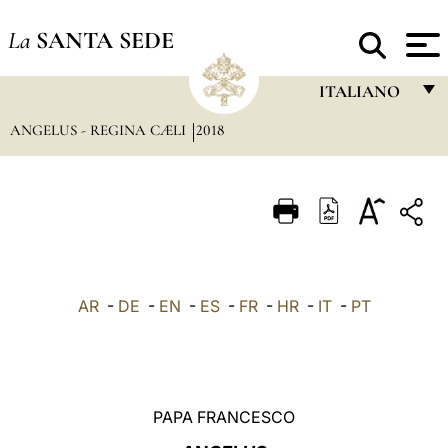
La
SANTA SEDE
ITALIANO
ANGELUS - REGINA CÆLI
2018
FRANÇAIS
ENGLISH
ITALIANO
PORTUGUÊS
ESPAÑOL
AR
-
DE
-
EN
-
ES
-
FR
-
HR
-
IT
-
PT
DEUTSCH
POLSKI
العربيّة
PAPA FRANCESCO
中文