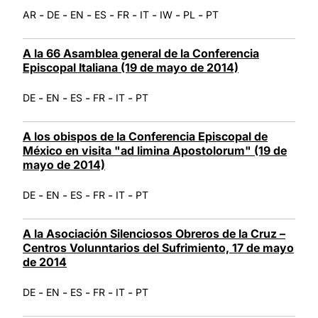
-
-
-
-
-
-
-
-
AR
DE
EN
ES
FR
IT
IW
PL
PT
A la 66 Asamblea general de la Conferencia
Episcopal Italiana (19 de mayo de 2014)
-
-
-
-
-
DE
EN
ES
FR
IT
PT
A los obispos de la Conferencia Episcopal de
México en visita "ad limina Apostolorum" (19 de
mayo de 2014)
-
-
-
-
-
DE
EN
ES
FR
IT
PT
A la Asociación Silenciosos Obreros de la Cruz –
Centros Volunntarios del Sufrimiento, 17 de mayo
de 2014
-
-
-
-
-
DE
EN
ES
FR
IT
PT