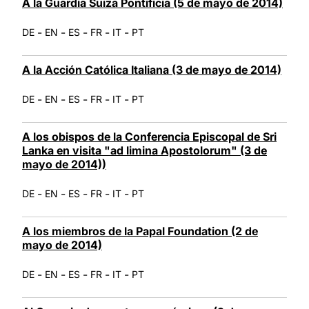
A la Guardia Suiza Pontificia (5 de mayo de 2014)
-
-
-
-
-
DE
EN
ES
FR
IT
PT
A la Acción Católica Italiana (3 de mayo de 2014)
-
-
-
-
-
DE
EN
ES
FR
IT
PT
A los obispos de la Conferencia Episcopal de Sri
Lanka en visita "ad limina Apostolorum" (3 de
mayo de 2014))
-
-
-
-
-
DE
EN
ES
FR
IT
PT
A los miembros de la Papal Foundation (2 de
mayo de 2014)
-
-
-
-
-
DE
EN
ES
FR
IT
PT