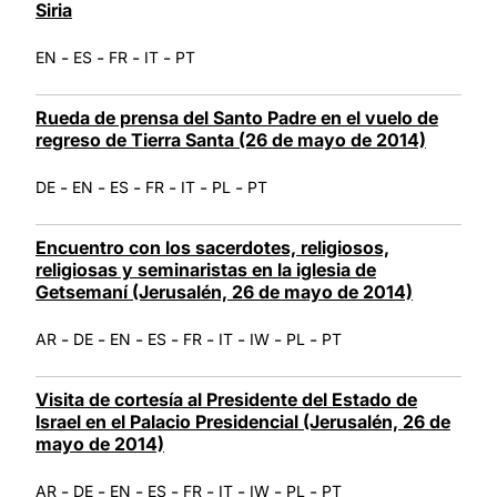
Siria
-
-
-
-
EN
ES
FR
IT
PT
Rueda de prensa del Santo Padre en el vuelo de
regreso de Tierra Santa (26 de mayo de 2014)
-
-
-
-
-
-
DE
EN
ES
FR
IT
PL
PT
Encuentro con los sacerdotes, religiosos,
religiosas y seminaristas en la iglesia de
Getsemaní (Jerusalén, 26 de mayo de 2014)
-
-
-
-
-
-
-
-
AR
DE
EN
ES
FR
IT
IW
PL
PT
Visita de cortesía al Presidente del Estado de
Israel en el Palacio Presidencial (Jerusalén, 26 de
mayo de 2014)
-
-
-
-
-
-
-
-
AR
DE
EN
ES
FR
IT
IW
PL
PT