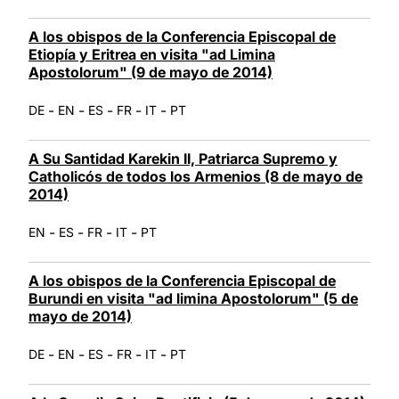
A los obispos de la Conferencia Episcopal de
Etiopía y Eritrea en visita "ad Limina
Apostolorum" (9 de mayo de 2014)
-
-
-
-
-
DE
EN
ES
FR
IT
PT
A Su Santidad Karekin II, Patriarca Supremo y
Catholicós de todos los Armenios (8 de mayo de
2014)
-
-
-
-
EN
ES
FR
IT
PT
A los obispos de la Conferencia Episcopal de
Burundi en visita "ad limina Apostolorum" (5 de
mayo de 2014)
-
-
-
-
-
DE
EN
ES
FR
IT
PT