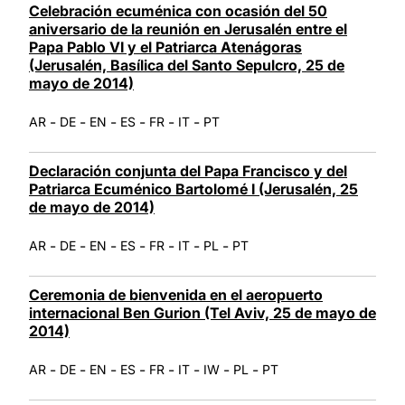
Celebración ecuménica con ocasión del 50
aniversario de la reunión en Jerusalén entre el
Papa Pablo VI y el Patriarca Atenágoras
(Jerusalén, Basílica del Santo Sepulcro, 25 de
mayo de 2014)
-
-
-
-
-
-
AR
DE
EN
ES
FR
IT
PT
Declaración conjunta del Papa Francisco y del
Patriarca Ecuménico Bartolomé I (Jerusalén, 25
de mayo de 2014)
-
-
-
-
-
-
-
AR
DE
EN
ES
FR
IT
PL
PT
Ceremonia de bienvenida en el aeropuerto
internacional Ben Gurion (Tel Aviv, 25 de mayo de
2014)
-
-
-
-
-
-
-
-
AR
DE
EN
ES
FR
IT
IW
PL
PT