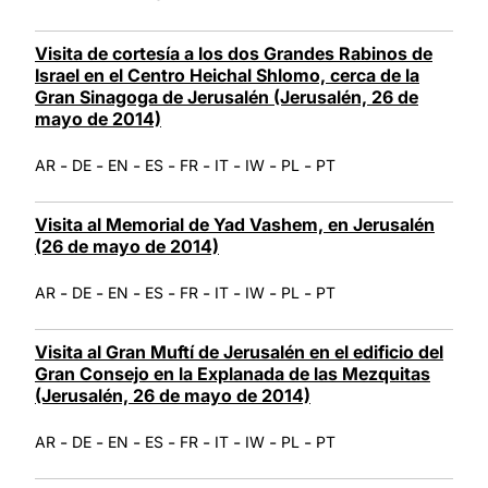
Visita de cortesía a los dos Grandes Rabinos de
Israel en el Centro Heichal Shlomo, cerca de la
Gran Sinagoga de Jerusalén (Jerusalén, 26 de
mayo de 2014)
-
-
-
-
-
-
-
-
AR
DE
EN
ES
FR
IT
IW
PL
PT
Visita al Memorial de Yad Vashem, en Jerusalén
(26 de mayo de 2014)
-
-
-
-
-
-
-
-
AR
DE
EN
ES
FR
IT
IW
PL
PT
Visita al Gran Muftí de Jerusalén en el edificio del
Gran Consejo en la Explanada de las Mezquitas
(Jerusalén, 26 de mayo de 2014)
-
-
-
-
-
-
-
-
AR
DE
EN
ES
FR
IT
IW
PL
PT