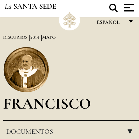
La
SANTA SEDE
ESPAÑOL
FRANÇAIS
DISCURSOS
2014
MAYO
ENGLISH
ITALIANO
PORTUGUÊS
ESPAÑOL
DEUTSCH
FRANCISCO
POLSKI
العربيّة
DOCUMENTOS
中文
▸