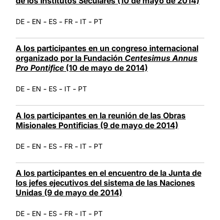
de los Institutos Seculares (10 de mayo de 2014)
-
-
-
-
-
DE
EN
ES
FR
IT
PT
A los participantes en un congreso internacional
organizado por la Fundación
Centesimus Annus
Pro Pontifice
(10 de mayo de 2014)
-
-
-
-
DE
EN
ES
IT
PT
A los participantes en la reunión de las Obras
Misionales Pontificias (9 de mayo de 2014)
-
-
-
-
-
DE
EN
ES
FR
IT
PT
A los participantes en el encuentro de la Junta de
los jefes ejecutivos del sistema de las Naciones
Unidas (9 de mayo de 2014)
-
-
-
-
-
DE
EN
ES
FR
IT
PT