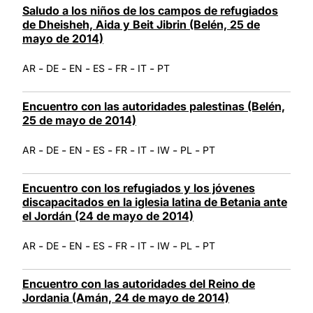
Saludo a los niños de los campos de refugiados
de Dheisheh, Aida y Beit Jibrin (Belén, 25 de
mayo de 2014)
-
-
-
-
-
-
AR
DE
EN
ES
FR
IT
PT
Encuentro con las autoridades palestinas (Belén,
25 de mayo de 2014)
-
-
-
-
-
-
-
-
AR
DE
EN
ES
FR
IT
IW
PL
PT
Encuentro con los refugiados y los jóvenes
discapacitados en la iglesia latina de Betania ante
el Jordán (24 de mayo de 2014)
-
-
-
-
-
-
-
-
AR
DE
EN
ES
FR
IT
IW
PL
PT
Encuentro con las autoridades del Reino de
Jordania (Amán, 24 de mayo de 2014)