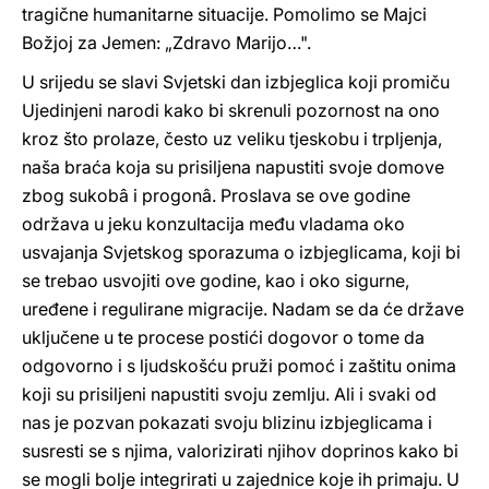
tragične humanitarne situacije. Pomolimo se Majci
Božjoj za Jemen: „Zdravo Marijo…".
U srijedu se slavi Svjetski dan izbjeglica koji promiču
Ujedinjeni narodi kako bi skrenuli pozornost na ono
kroz što prolaze, često uz veliku tjeskobu i trpljenja,
naša braća koja su prisiljena napustiti svoje domove
zbog sukobâ i progonâ. Proslava se ove godine
održava u jeku konzultacija među vladama oko
usvajanja Svjetskog sporazuma o izbjeglicama, koji bi
se trebao usvojiti ove godine, kao i oko sigurne,
uređene i regulirane migracije. Nadam se da će države
uključene u te procese postići dogovor o tome da
odgovorno i s ljudskošću pruži pomoć i zaštitu onima
koji su prisiljeni napustiti svoju zemlju. Ali i svaki od
nas je pozvan pokazati svoju blizinu izbjeglicama i
susresti se s njima, valorizirati njihov doprinos kako bi
se mogli bolje integrirati u zajednice koje ih primaju. U