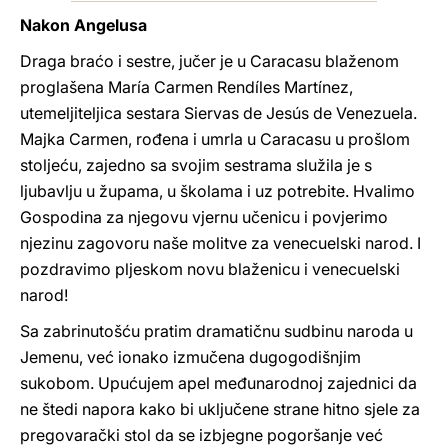
Nakon Angelusa
Draga braćo i sestre, jučer je u Caracasu blaženom
proglašena María Carmen Rendíles Martínez,
utemeljiteljica sestara Siervas de Jesús de Venezuela.
Majka Carmen, rođena i umrla u Caracasu u prošlom
stoljeću, zajedno sa svojim sestrama služila je s
ljubavlju u župama, u školama i uz potrebite. Hvalimo
Gospodina za njegovu vjernu učenicu i povjerimo
njezinu zagovoru naše molitve za venecuelski narod. I
pozdravimo pljeskom novu blaženicu i venecuelski
narod!
Sa zabrinutošću pratim dramatičnu sudbinu naroda u
Jemenu, već ionako izmučena dugogodišnjim
sukobom. Upućujem apel međunarodnoj zajednici da
ne štedi napora kako bi uključene strane hitno sjele za
pregovarački stol da se izbjegne pogoršanje već