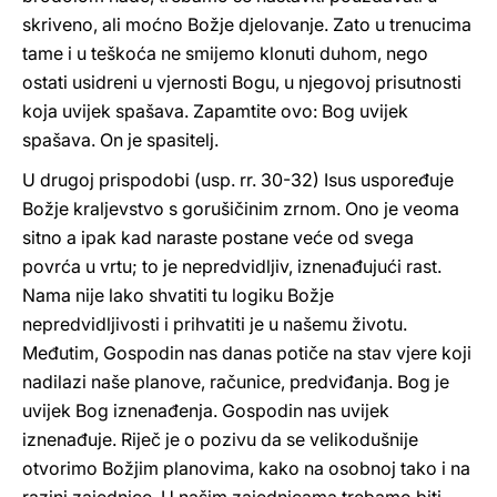
skriveno, ali moćno Božje djelovanje. Zato u trenucima
tame i u teškoća ne smijemo klonuti duhom, nego
ostati usidreni u vjernosti Bogu, u njegovoj prisutnosti
koja uvijek spašava. Zapamtite ovo: Bog uvijek
spašava. On je spasitelj.
U drugoj prispodobi (usp. rr. 30-32) Isus uspoređuje
Božje kraljevstvo s gorušičinim zrnom. Ono je veoma
sitno a ipak kad naraste postane veće od svega
povrća u vrtu; to je nepredvidljiv, iznenađujući rast.
Nama nije lako shvatiti tu logiku Božje
nepredvidljivosti i prihvatiti je u našemu životu.
Međutim, Gospodin nas danas potiče na stav vjere koji
nadilazi naše planove, računice, predviđanja. Bog je
uvijek Bog iznenađenja. Gospodin nas uvijek
iznenađuje. Riječ je o pozivu da se velikodušnije
otvorimo Božjim planovima, kako na osobnoj tako i na