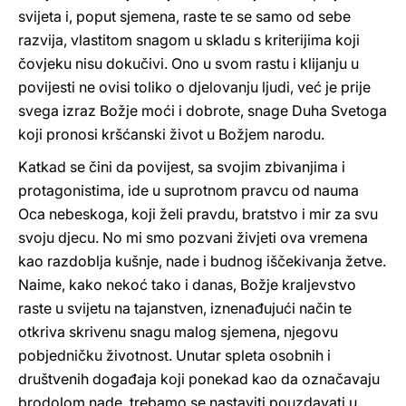
svijeta i, poput sjemena, raste te se samo od sebe
razvija, vlastitom snagom u skladu s kriterijima koji
čovjeku nisu dokučivi. Ono u svom rastu i klijanju u
povijesti ne ovisi toliko o djelovanju ljudi, već je prije
svega izraz Božje moći i dobrote, snage Duha Svetoga
koji pronosi kršćanski život u Božjem narodu.
Katkad se čini da povijest, sa svojim zbivanjima i
protagonistima, ide u suprotnom pravcu od nauma
Oca nebeskoga, koji želi pravdu, bratstvo i mir za svu
svoju djecu. No mi smo pozvani živjeti ova vremena
kao razdoblja kušnje, nade i budnog iščekivanja žetve.
Naime, kako nekoć tako i danas, Božje kraljevstvo
raste u svijetu na tajanstven, iznenađujući način te
otkriva skrivenu snagu malog sjemena, njegovu
pobjedničku životnost. Unutar spleta osobnih i
društvenih događaja koji ponekad kao da označavaju
brodolom nade, trebamo se nastaviti pouzdavati u