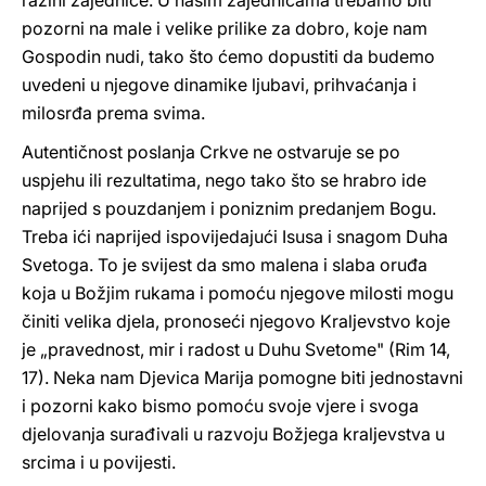
razini zajednice. U našim zajednicama trebamo biti
pozorni na male i velike prilike za dobro, koje nam
Gospodin nudi, tako što ćemo dopustiti da budemo
uvedeni u njegove dinamike ljubavi, prihvaćanja i
milosrđa prema svima.
Autentičnost poslanja Crkve ne ostvaruje se po
uspjehu ili rezultatima, nego tako što se hrabro ide
naprijed s pouzdanjem i poniznim predanjem Bogu.
Treba ići naprijed ispovijedajući Isusa i snagom Duha
Svetoga. To je svijest da smo malena i slaba oruđa
koja u Božjim rukama i pomoću njegove milosti mogu
činiti velika djela, pronoseći njegovo Kraljevstvo koje
je „pravednost, mir i radost u Duhu Svetome" (Rim 14,
17). Neka nam Djevica Marija pomogne biti jednostavni
i pozorni kako bismo pomoću svoje vjere i svoga
djelovanja surađivali u razvoju Božjega kraljevstva u
srcima i u povijesti.