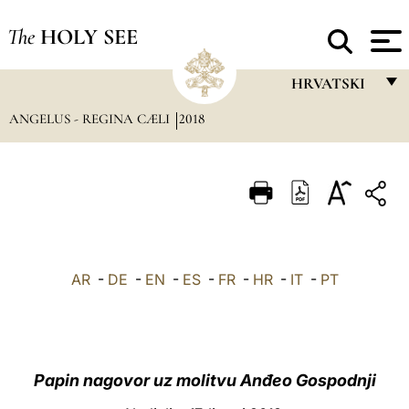
The
HOLY SEE
HRVATSKI
ANGELUS - REGINA CÆLI
2018
FRANÇAIS
ENGLISH
ITALIANO
PORTUGUÊS
ESPAÑOL
AR
-
DE
-
EN
-
ES
-
FR
-
HR
-
IT
-
PT
DEUTSCH
POLSKI
العربيّة
Papin nagovor uz molitvu Anđeo Gospodnji
中文