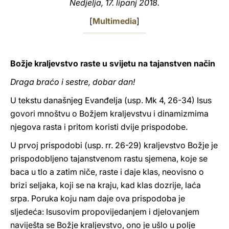
Nedjelja, 17. lipanj 2018.
LATINE
[
Multimedia
]
Božje kraljevstvo raste u svijetu na tajanstven način
Draga braćo i sestre, dobar dan!
U tekstu današnjeg Evanđelja (usp. Mk 4, 26-34) Isus
govori mnoštvu o Božjem kraljevstvu i dinamizmima
njegova rasta i pritom koristi dvije prispodobe.
U prvoj prispodobi (usp. rr. 26-29) kraljevstvo Božje je
prispodobljeno tajanstvenom rastu sjemena, koje se
baca u tlo a zatim niče, raste i daje klas, neovisno o
brizi seljaka, koji se na kraju, kad klas dozrije, laća
srpa. Poruka koju nam daje ova prispodoba je
sljedeća: Isusovim propovijedanjem i djelovanjem
naviješta se Božje kraljevstvo, ono je ušlo u polje