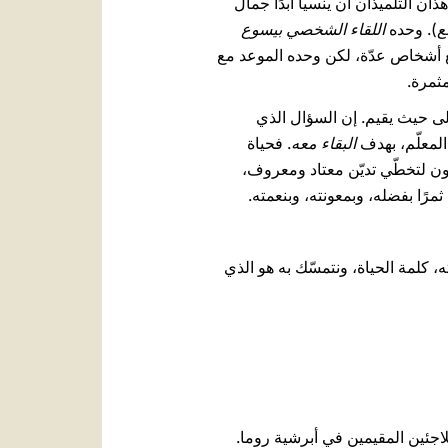
خلهم في خبرة جديدة قائلا: "هَلُمَّا فَانظُرا" (آية 39). لن يستطيع هذان التلميذان أن ينسيا أبدًا جمال
ع
). وحده
اللقاء الشخصي بيسوع
ت مع أشخاص عدّة، لكن وحده الموعد مع
مثمرة.
لى حيث يقيم. إن السؤال الذي
البقاء معه
. فحياة
ّون لتخطّي تديّن معتاد ومعروف،
مرًا بفضله، وبمعونته، وبنعمته.
، كلمة الحياة، ونتمسّك به هو الذي
لاجئين المقيمين في أبرشية روما.