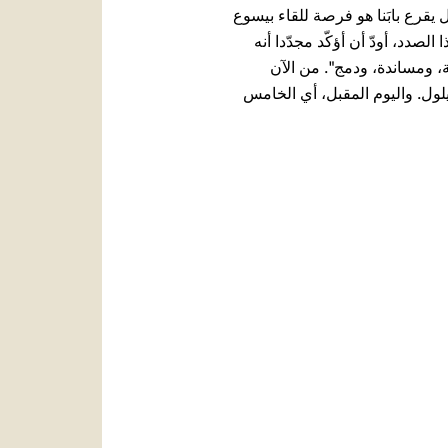
 يقرع بابَنا هو فرصة للقاء بيسوع
ضاف أو يُرفَض، في أيّ زمن كان (را. متى 25، 35. 43). [...] في هذا الصدد، أودّ أن أؤكّد مجدّدا أنه
، ومساندة، ودمج". من الآن
يلول. واليوم المقبل، أي الخامس