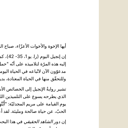
أيها الإخوة والأخوات الأعزّاء، صباح ال
إن إنجيل اليوم (را. يو 1، 35- 42)، كما في عيد الغطاس (الدنح) وعيد معموديّة يسوع، يقترح موضوع
إليه هذه المرّة لتلاميذه على أنّه "حمل الله" (آية 36)،
مدعوّون الآن لاتّباعه في الحياة اليوم
وللتحقّق منها في الحياة المعتادة، بدي
تشير روايةُ الإنجيل إلى الخصائص الأ
الذي يطرحه يسوع على التلميذين اللذي
يوم القيامة على مريم المجدليّة: "أَيَّتُها
الحبّ، عن حياة صالحة ومليئة. لقد أع
إن دور
الشاهد الحقيقي
في هذا البحث 