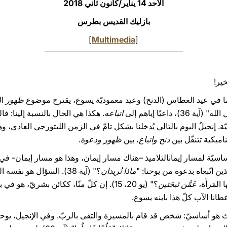
الأحد 14 يناير/كانون ثاني 2018
بازليك القديس بطرس
]
Multimedia
[
خير!
ظهور
ال
 داعيًا إياهم إلى
اتباعه
. هكذا هي الحال بالنسبة إلينا: فال
يّة. إنجيلُ اليوم بالتالي يُدخلنا بشكل تامّ في الزمن الليتورجي العادي، 
ناميكية تتنقّل بين
دنح واتباع
، بين
ظهور ودعوة
.
ساسيّة لمسار إيمانالتلاميذ –هناك مسار إيمان، وهذا هو مسار إيمان- في
ن اتّبعاه بدعوة من يوحنا: "
ماذا تُريدان
؟" (آية 38). السؤال هو 
 المَرأَة،
عَمَّن تَبحَثين
؟" (يو 20، 15). إن كلّ منّا، ككائن بشري
طانا الآب كلّ هذا بابنه يسوع.
هو أساسيّ: شخص قد قام بالمسيرة والتقى بالربّ. وفي الإنجيل، يوحنا 