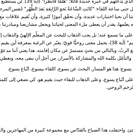
يستطيع أن يوجّه التلاميذ نحو يسوع، الذي يُد
ساعة اللقاء: "كانَتِ السَّاعَةُ نَحوَ الرَّابِعَةِ بَعدَ الظُّهْر" (
نفس المرج
تنا أن نحيا اختبارات عديدة، وأن نحقّق أمورًا كثيرة، وأن نُقيم علاقا
 يعلمها، يقدر أن يعطى ملء المعنى لحياتنا ويجعل مشاريعنا ومبادرتنا 
على ما نسمع عنه؛ بل يجب الذهاب للبحث عن المعلّم الإلهيّ والذهاب إ
ين يقيم المعلّم، بهدف
مع الربّ، وبالتالي من بحثٍ مستمرّ عن مكان إقامته. هذا يعني أننا مدعو
 والتأمّل بكلمة الله والمشاركة بالأسرار، من أجل أن نبقى معه، ونعطي ث
 يسوع: هذا هو المسار. البحث عن يسوع، اللقاء بيسوع، اتّباع يسوع.
على اتّباع يسوع، وعلى الذهاب للبقاء حيث يقيم هو، كي نصغي إلى كلمته
ء والزخم الروحي.
لاجئ. واحتفلت هذا الصباح بالقدّاس مع مجموعة كبيرة من المهاجرين وال