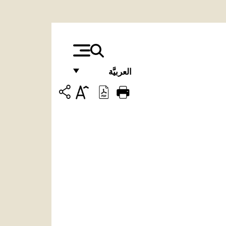
العربيَّة
FRANÇAIS
ENGLISH
ITALIANO
PORTUGUÊS
ESPAÑOL
DEUTSCH
POLSKI