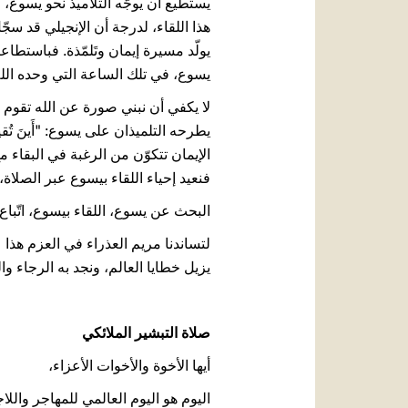
هذا اللقاء، لدرجة أن الإنجيلي قد سجّل حتى 
يولّد مسيرة إيمان وتَلمّذة. فباستطاع
يسوع، في تلك الساعة التي وحده الله
لا يكفي أن نبني صورة عن الله تقوم 
يطرحه التلميذان على يسوع: "أَينَ تُقيم" (آية 38)، يحمل معنى روحيًّا قويّ: يعبّر عن الرغبة بمعرفة أ
الإيمان تتكوّن من الرغبة في البقاء 
فنعيد إحياء اللقاء بيسوع عبر الصلاة،
البحث عن يسوع، اللقاء بيسوع، اتّباع
لتساندنا مريم العذراء في العزم هذا 
يزيل خطايا العالم، ونجد به الرجا
صلاة التبشير الملائكي
أيها الأخوة والأخوات الأعزاء،
اليوم هو اليوم العالمي للمهاجر وال