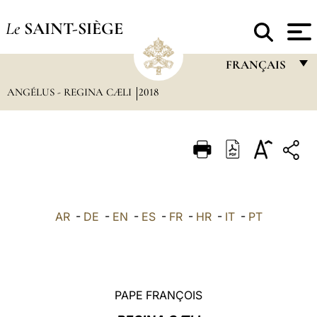
Le
SAINT-SIÈGE
FRANÇAIS
ANGÉLUS - REGINA CÆLI
2018
FRANÇAIS
ENGLISH
ITALIANO
PORTUGUÊS
ESPAÑOL
AR
-
DE
-
EN
-
ES
-
FR
-
HR
-
IT
-
PT
DEUTSCH
POLSKI
العربيّة
PAPE FRANÇOIS
中文