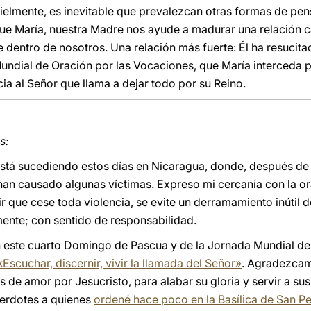
fielmente, es inevitable que prevalezcan otras formas de pens
Que María, nuestra Madre nos ayude a madurar una relación 
e dentro de nosotros. Una relación más fuerte: Él ha resucit
 Mundial de Oración por las Vocaciones, que María interced
a al Señor que llama a dejar todo por su Reino.
s:
tá sucediendo estos días en Nicaragua, donde, después de u
han causado algunas víctimas. Expreso mi cercanía con la o
r que cese toda violencia, se evite un derramamiento inútil d
mente; con sentido de responsabilidad.
este cuarto Domingo de Pascua y de la Jornada Mundial de
Escuchar, discernir, vivir la llamada del Señor»
. Agradezcam
as de amor por Jesucristo, para alabar su gloria y servir a su
erdotes a quienes
ordené hace poco en la Basílica de San P