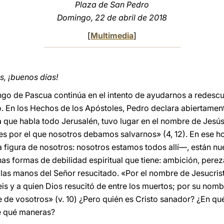
Plaza de San Pedro
Domingo, 22 de abril de 2018
[
Multimedia
]
, ¡buenos días!
ingo de Pascua continúa en el intento de ayudarnos a redescu
o. En los Hechos de los Apóstoles, Pedro declara abiertament
 la que habla todo Jerusalén, tuvo lugar en el nombre de Jesú
s por el que nosotros debamos salvarnos» (4, 12). En ese 
 figura de nosotros: nosotros estamos todos allí—, están n
s formas de debilidad espiritual que tiene: ambición, pereza
 las manos del Señor resucitado. «Por el nombre de Jesucri
is y a quien Dios resucitó de entre los muertos; por su nomb
e de vosotros» (v. 10) ¿Pero quién es Cristo sanador? ¿En qu
e qué maneras?