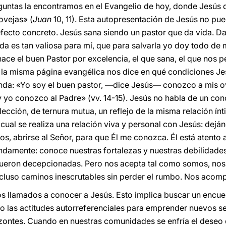
guntas la encontramos en el Evangelio de hoy, donde Jesús di
ovejas» (
Juan
10, 11). Esta autopresentación de Jesús no pu
efecto concreto. Jesús sana siendo un pastor que da vida. D
vida es tan valiosa para mí, que para salvarla yo doy todo d
hace el buen Pastor por excelencia, el que sana, el que nos pe
de la misma página evangélica nos dice en qué condiciones 
cunda: «Yo soy el buen pastor, —dice Jesús— conozco a mis o
yo conozco al Padre» (vv. 14-15). Jesús no habla de un cono
lección, de ternura mutua, un reflejo de la misma relación ínt
la cual se realiza una relación viva y personal con Jesús: de
, abrirse al Señor, para que Él me conozca. Él está atento 
damente: conoce nuestras fortalezas y nuestras debilidade
fueron decepcionadas. Pero nos acepta tal como somos, no
luso caminos inescrutables sin perder el rumbo. Nos acomp
s llamados a conocer a Jesús. Esto implica buscar un encuen
 las actitudes autorreferenciales para emprender nuevos se
zontes. Cuando en nuestras comunidades se enfría el deseo de