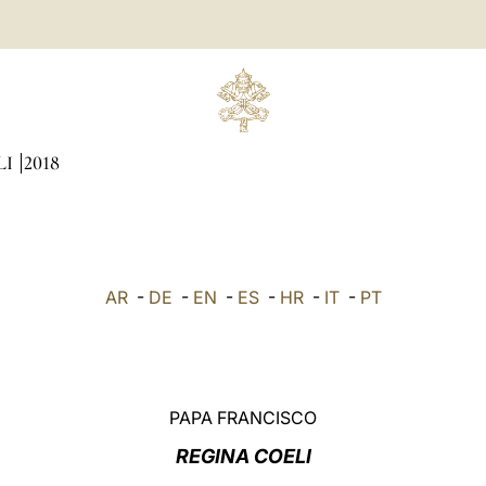
LI
2018
AR
-
DE
-
EN
-
ES
-
HR
-
IT
-
PT
PAPA FRANCISCO
REGINA COELI