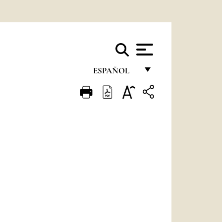
ESPAÑOL
FRANÇAIS
ENGLISH
ITALIANO
PORTUGUÊS
ESPAÑOL
DEUTSCH
POLSKI