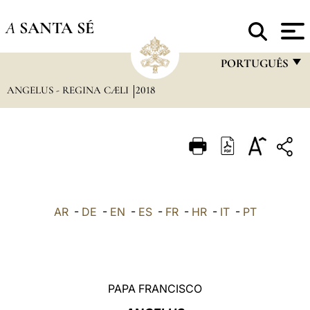
A
SANTA SÉ
PORTUGUÊS
ANGELUS - REGINA CÆLI
2018
FRANÇAIS
ENGLISH
ITALIANO
PORTUGUÊS
ESPAÑOL
AR
-
DE
-
EN
-
ES
-
FR
-
HR
-
IT
-
PT
DEUTSCH
POLSKI
العربيّة
PAPA FRANCISCO
中文