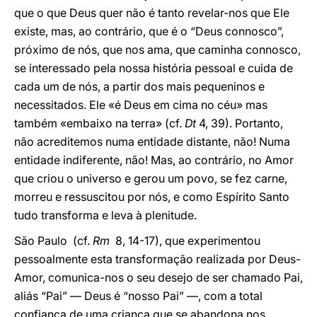
que o que Deus quer não é tanto revelar-nos que Ele
existe, mas, ao contrário, que é o “Deus connosco”,
próximo de nós, que nos ama, que caminha connosco,
se interessado pela nossa história pessoal e cuida de
cada um de nós, a partir dos mais pequeninos e
necessitados. Ele «é Deus em cima no céu» mas
também «embaixo na terra» (cf.
Dt
4, 39). Portanto,
não acreditemos numa entidade distante, não! Numa
entidade indiferente, não! Mas, ao contrário, no Amor
que criou o universo e gerou um povo, se fez carne,
morreu e ressuscitou por nós, e como Espírito Santo
tudo transforma e leva à plenitude.
São Paulo (cf.
Rm
8, 14-17), que experimentou
pessoalmente esta transformação realizada por Deus-
Amor, comunica-nos o seu desejo de ser chamado Pai,
aliás “Pai” — Deus é “nosso Pai” —, com a total
confiança de uma criança que se abandona nos