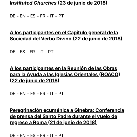
Instituted Churches
(23 de junio de 2018)
-
-
-
-
-
DE
EN
ES
FR
IT
PT
A los participantes en el Capítulo general de la
Sociedad del Verbo Divino (22 de junio de 2018)
-
-
-
-
DE
ES
FR
IT
PT
A los participantes en la Reunión de las Obras
para la Ayuda a las Iglesias Orientales (ROACO)
(22 de junio de 2018)
-
-
-
-
-
DE
EN
ES
FR
IT
PT
Peregrinación ecuménica a Ginebra: Conferencia
de prensa del Santo Padre durante el vuelo de
regreso a Roma (21 de junio de 2018)
-
-
-
-
-
DE
EN
ES
FR
IT
PT