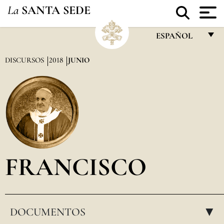
La
SANTA SEDE
ESPAÑOL
FRANÇAIS
DISCURSOS
2018
JUNIO
ENGLISH
ITALIANO
PORTUGUÊS
ESPAÑOL
DEUTSCH
FRANCISCO
POLSKI
العربيّة
DOCUMENTOS
中文
▸