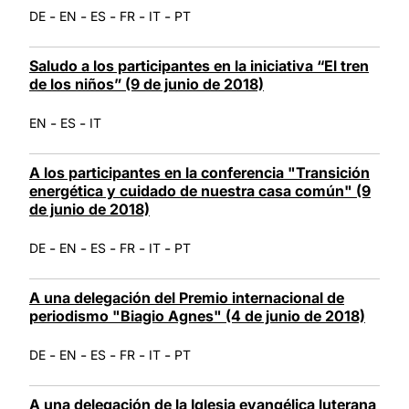
-
-
-
-
-
DE
EN
ES
FR
IT
PT
Saludo a los participantes en la iniciativa “El tren
de los niños” (9 de junio de 2018)
-
-
EN
ES
IT
A los participantes en la conferencia "Transición
energética y cuidado de nuestra casa común" (9
de junio de 2018)
-
-
-
-
-
DE
EN
ES
FR
IT
PT
A una delegación del Premio internacional de
periodismo "Biagio Agnes" (4 de junio de 2018)
-
-
-
-
-
DE
EN
ES
FR
IT
PT
A una delegación de la Iglesia evangélica luterana