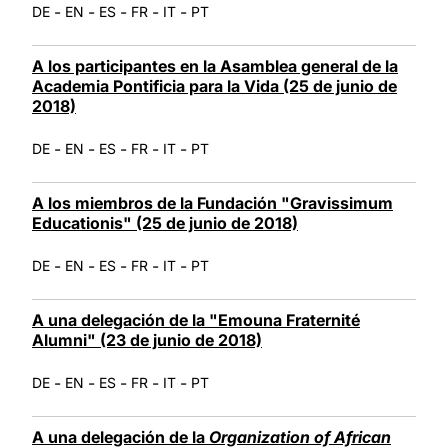
-
-
-
-
-
DE
EN
ES
FR
IT
PT
A los participantes en la Asamblea general de la
Academia Pontificia para la Vida (25 de junio de
2018)
-
-
-
-
-
DE
EN
ES
FR
IT
PT
A los miembros de la Fundación "Gravissimum
Educationis" (25 de junio de 2018)
-
-
-
-
-
DE
EN
ES
FR
IT
PT
A una delegación de la "Emouna Fraternité
Alumni" (23 de junio de 2018)
-
-
-
-
-
DE
EN
ES
FR
IT
PT
A una delegación de la
Organization of African