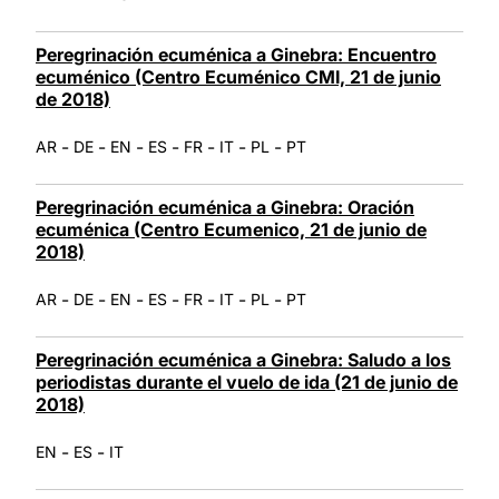
Peregrinación ecuménica a Ginebra: Encuentro
ecuménico (Centro Ecuménico CMI, 21 de junio
de 2018)
-
-
-
-
-
-
-
AR
DE
EN
ES
FR
IT
PL
PT
Peregrinación ecuménica a Ginebra: Oración
ecuménica (Centro Ecumenico, 21 de junio de
2018)
-
-
-
-
-
-
-
AR
DE
EN
ES
FR
IT
PL
PT
Peregrinación ecuménica a Ginebra: Saludo a los
periodistas durante el vuelo de ida (21 de junio de
2018)
-
-
EN
ES
IT