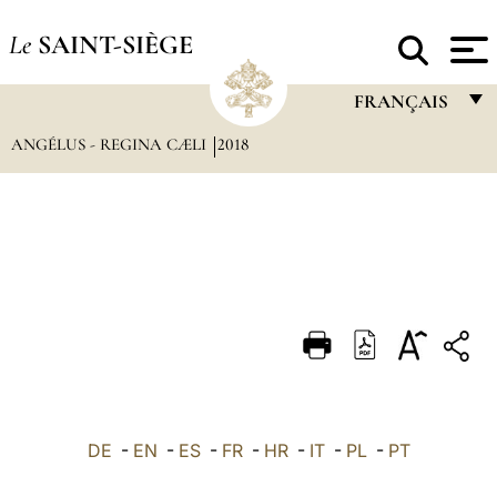
Le
SAINT-SIÈGE
FRANÇAIS
ANGÉLUS - REGINA CÆLI
2018
FRANÇAIS
ENGLISH
ITALIANO
PORTUGUÊS
ESPAÑOL
DEUTSCH
POLSKI
العربيّة
DE
-
EN
-
ES
-
FR
-
HR
-
IT
-
PL
-
PT
中文